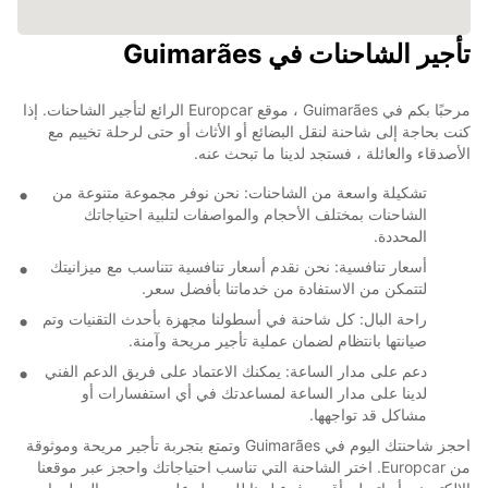
تأجير الشاحنات في Guimarães
مرحبًا بكم في Guimarães ، موقع Europcar الرائع لتأجير الشاحنات. إذا
كنت بحاجة إلى شاحنة لنقل البضائع أو الأثاث أو حتى لرحلة تخييم مع
الأصدقاء والعائلة ، فستجد لدينا ما تبحث عنه.
تشكيلة واسعة من الشاحنات: نحن نوفر مجموعة متنوعة من
الشاحنات بمختلف الأحجام والمواصفات لتلبية احتياجاتك
المحددة.
أسعار تنافسية: نحن نقدم أسعار تنافسية تتناسب مع ميزانيتك
لتتمكن من الاستفادة من خدماتنا بأفضل سعر.
راحة البال: كل شاحنة في أسطولنا مجهزة بأحدث التقنيات وتم
صيانتها بانتظام لضمان عملية تأجير مريحة وآمنة.
دعم على مدار الساعة: يمكنك الاعتماد على فريق الدعم الفني
لدينا على مدار الساعة لمساعدتك في أي استفسارات أو
مشاكل قد تواجهها.
احجز شاحنتك اليوم في Guimarães وتمتع بتجربة تأجير مريحة وموثوقة
من Europcar. اختر الشاحنة التي تناسب احتياجاتك واحجز عبر موقعنا