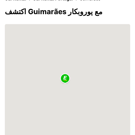
اكتشف Guimarães مع يوروبكار