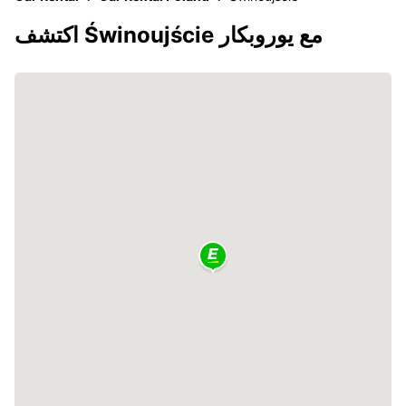
اكتشف Świnoujście مع يوروبكار