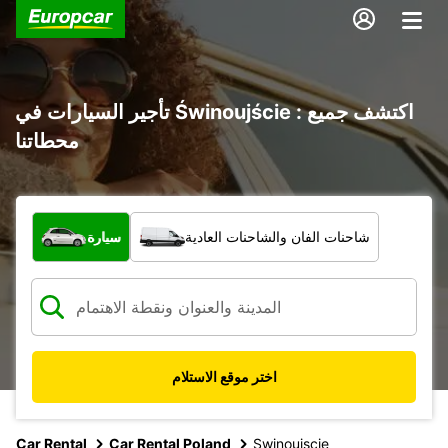
تأجير السيارات في Świnoujście : اكتشف جميع
محطاتنا
ما نوع المركبة؟
شاحنات الفان والشاحنات العادية
سيارة
اختر موقع الاستلام
Car Rental
Car Rental Poland
Swinoujscie