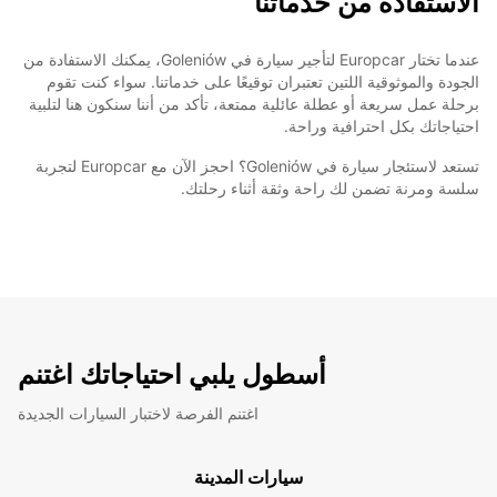
الاستفادة من خدماتنا
عندما تختار Europcar لتأجير سيارة في Goleniów، يمكنك الاستفادة من
الجودة والموثوقية اللتين تعتبران توقيعًا على خدماتنا. سواء كنت تقوم
برحلة عمل سريعة أو عطلة عائلية ممتعة، تأكد من أننا سنكون هنا لتلبية
احتياجاتك بكل احترافية وراحة.
تستعد لاستئجار سيارة في Goleniów؟ احجز الآن مع Europcar لتجربة
سلسة ومرنة تضمن لك راحة وثقة أثناء رحلتك.
أسطول يلبي احتياجاتك اغتنم
اغتنم الفرصة لاختبار السيارات الجديدة
سيارات المدينة