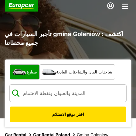
تأجير السيارات في gmina Goleniów : اكتشف
جميع محطاتنا
ما نوع المركبة؟
شاحنات الفان والشاحنات العادية
سيارة
اختر موقع الاستلام
Car Rental
Car Rental Poland
Gmina Goleniow