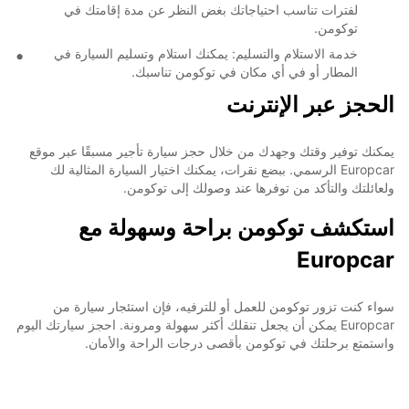
لفترات تناسب احتياجاتك بغض النظر عن مدة إقامتك في
توكومن.
خدمة الاستلام والتسليم: يمكنك استلام وتسليم السيارة في
المطار أو في أي مكان في توكومن تناسبك.
الحجز عبر الإنترنت
يمكنك توفير وقتك وجهدك من خلال حجز سيارة تأجير مسبقًا عبر موقع
Europcar الرسمي. ببضع نقرات، يمكنك اختيار السيارة المثالية لك
ولعائلتك والتأكد من توفرها عند وصولك إلى توكومن.
استكشف توكومن براحة وسهولة مع
Europcar
سواء كنت تزور توكومن للعمل أو للترفيه، فإن استئجار سيارة من
Europcar يمكن أن يجعل تنقلك أكثر سهولة ومرونة. احجز سيارتك اليوم
واستمتع برحلتك في توكومن بأقصى درجات الراحة والأمان.