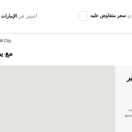
دي
سعر متفاوض عليه
أعيش في
ll City
اكتشف ill City
ر
ئدة في
ميع