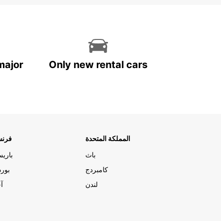
major
Only new rental cars
المملكة المتحدة
فرنس
باث
باري
كامبردج
بورد
لندن
آج