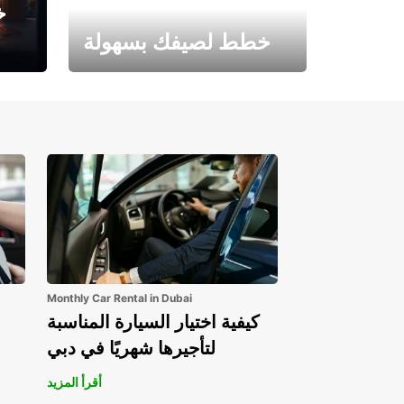
خ
خطط لصيفك بسهولة
احجز الآن وابدأ مغامرتك.
Monthly Car Rental in Dubai
كيفية اختيار السيارة المناسبة
لتأجيرها شهريًا في دبي
أقرأ المزيد