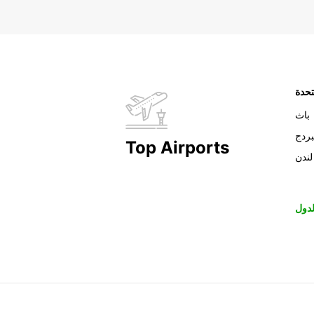
تحدة
باث
بردج
Top Airports
لندن
دول