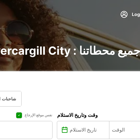
Invercargill C : اكتشف جميع محطاتنا
شاحنات ال
وقت وتاريخ الاستلام
نفس موقع الإرجاع