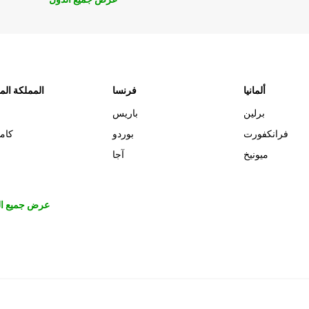
ألمانيا
فرنسا
المملكة الم
برلين
باريس
فرانكفورت
بوردو
كام
ميونيخ
آجا
عرض جميع ال