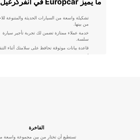
ما يميز Europcar في انفركرغيل
تشكيلة واسعة من السيارات الحديثة والمتنوعة للاخت
من بينها.
خدمة عملاء ممتازة تضمن لك تجربة تأجير سيارة
سلسة.
قاعدة بيانات موثوقة تحافظ على سلامتك أثناء التنق
أسعار تنافسية وعروض خاصة لتوفير المال.
خطوات بسيطة لتأجير سيارة مع
Europcar
عندما تختار Europcar لتأجير سيارة في انفركرغيل، ست
من عملية تأجير سهلة وسريعة. ما عليك سوى اتباع هذه
الخطوات البسيطة:
اختر Europcar لتجربة تأجير سي
الفاخرة
تُنسى في انفركرغيل
تستطيع أن تختار من بين مجموعة واسعة م