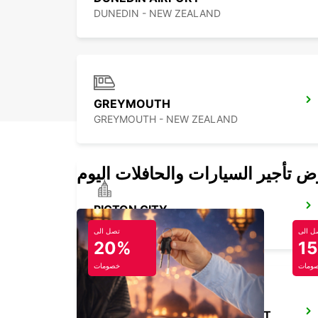
DUNEDIN - NEW ZEALAND
GREYMOUTH
GREYMOUTH - NEW ZEALAND
PICTON CITY
PICTON - NEW ZEALAND
ل الى
تصل الى
20%
1
ومات
خصومات
PALMERSTON NORTH AIRPORT