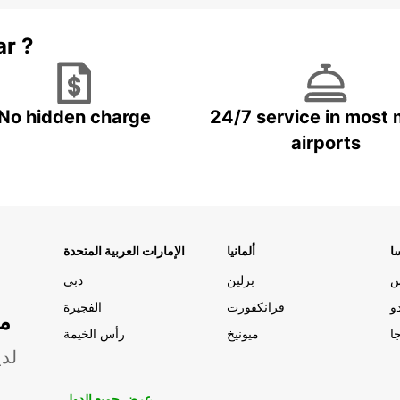
ar ?
No hidden charge
24/7 service in most 
airports
ا
ألمانيا
الإمارات العربية المتحدة
س
برلين
دبي
و
فرانكفورت
الفجيرة
مو
ا
ميونيخ
رأس الخيمة
لدي
عرض جميع الدول