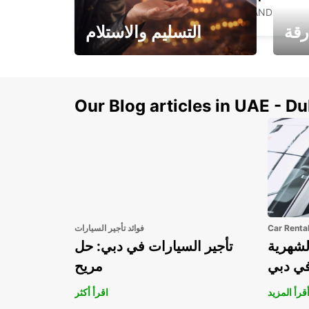
PALMERSTON NORTH - NEW ZEALAND
رقة
التسليم والاستلام
سيارتك
هذا الصيف! احصل على
صل إل
سيارتك من عتبة بابك
Our Blog articles in UAE - D
Car Renta
فوائد تأجير السيارات
لشهرية
تأجير السيارات في دبي: حل
في دبي
مريح
قرأ المزيد
اقرأ أكثر