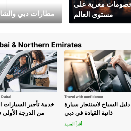
صومات مغرية على
مطارات دبي والشا
مستوى العالم
وفر حتى 15% مع Europcar
الخيار الأمثل لتأجير 
حول العالم!
في المطار ي
ubai & Northern Emirates
l Dubai
Travel with confidence
دليل السياح لاستئجار سيارة
خدمة تأجير السيارات ا
ذاتية القيادة في دبي
من الدرجة الأولى 
أقرأ المزيد
أ