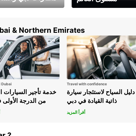
وفر حتى 15% مع Europcar
الخيار الأمثل لتأجير 
حول العالم!
في المطار ي
ubai & Northern Emirates
l Dubai
Travel with confidence
دليل السياح لاستئجار سيارة
خدمة تأجير السيارات ا
ذاتية القيادة في دبي
من الدرجة الأولى 
أقرأ المزيد
أ
ar ?