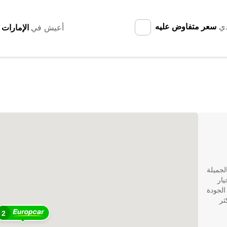
دي
سعر متفاوض عليه
أعيش في
لجميلة
Europca هي الخيار
الية الجودة
ثر
2