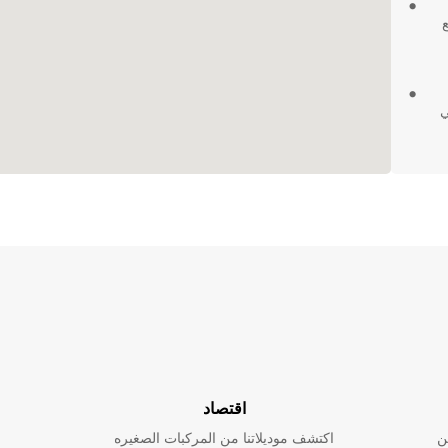
ي
زات
هلة
ت،
ة،
ك بأقل
 بتجربة
اقتصاد
ن
اكتشف موديلاتنا من المركبات الصغيره