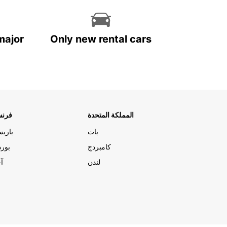
major
Only new rental cars
المملكة المتحدة
فرنس
باث
باري
كامبردج
بورد
لندن
آج