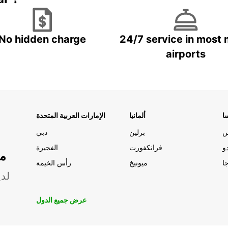
No hidden charge
24/7 service in most 
airports
ا
ألمانيا
الإمارات العربية المتحدة
س
برلين
دبي
و
فرانكفورت
الفجيرة
مو
ا
ميونيخ
رأس الخيمة
لدي
عرض جميع الدول