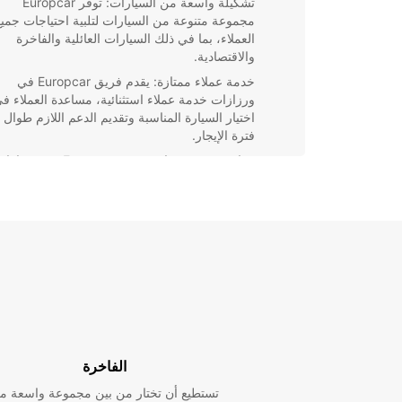
تشكيلة واسعة من السيارات: توفر Europcar
مجموعة متنوعة من السيارات لتلبية احتياجات جميع
العملاء، بما في ذلك السيارات العائلية والفاخرة
والاقتصادية.
خدمة عملاء ممتازة: يقدم فريق Europcar في
ورزازات خدمة عملاء استثنائية، مساعدة العملاء ف
اختيار السيارة المناسبة وتقديم الدعم اللازم طوال
فترة الإيجار.
مواقع مريحة: تتواجد فروع Europcar في ورزا
في أماكن مريحة وقريبة من المعالم السياحية
الرئيسية، مما يجعل عملية تسلم وتسليم السيارة س
ومريحة.
عروض وتخفيضات: يقدم Europcar عروض
وتخفيضات مميزة على تأجير السيارات في ورزازا
مما يجعل الحصول على سيارة بأسعار مخفضة أمرًا
ممكنًا.
سواء كنت تخطط لرحلة عائلية ممتعة أو رحلة عمل سريع
تضمن Europcar في ورزازات أن تجد السيارة المثالية ل
جهد وتكلفة. قم بزيارة فرع Europcar اليوم واستمتع
الفاخرة
تأجير السيارات السلسة والمريحة في ورزازات.
تستطيع أن تختار من بين مجموعة واسعة م