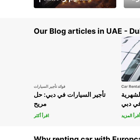
سيارتك
هذا الصيف! احصل على
صل إل
سيارتك من عتبة بابك
Our Blog articles in UAE - D
Car Renta
فوائد تأجير السيارات
لشهرية
تأجير السيارات في دبي: حل
في دبي
مريح
قرأ المزيد
اقرأ أكثر
Why renting car with Europc