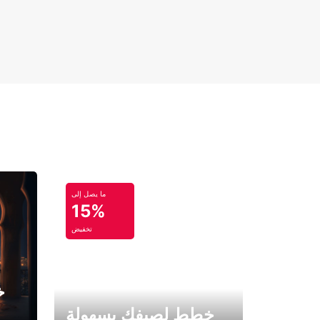
ما يصل إلى
15%
تخفيض
خ
خطط لصيفك بسهولة