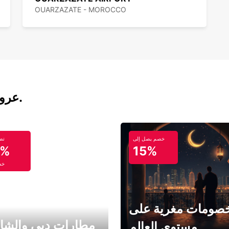
OUARZAZATE - MOROCCO
عروض تأجير السيارات والحافلات اليوم.
خصم يصل إلى
تص
5%
15%
خص
صومات مغرية على
مطارات دبي والشا
مستوى العالم