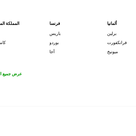
ألمانيا
فرنسا
المملكة الم
برلين
باريس
فرانكفورت
بوردو
كام
ميونيخ
آجا
عرض جميع ال