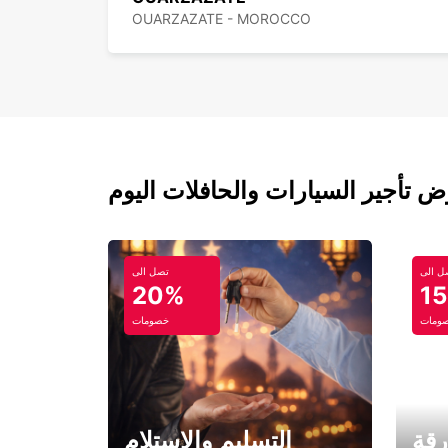
OUARZAZATE - MOROCCO
ل الى
تصل الى
20%
1
ومات
خصومات
رقة
التسليم والاستلام