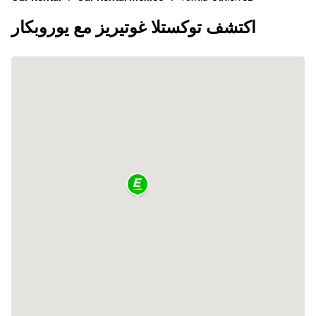
اكتشف توكستلا غوتيريز مع يوروبكار