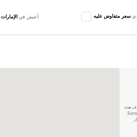
دي
سعر متفاوض عليه
أعيش في
تكشاف هذه
المدينة الجميلة بكل حرية وراحة، فلا تبحث أبعد من Europcar.
 Tulum بأسعار