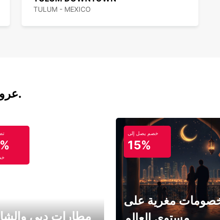
TULUM - MEXICO
عروض تأجير السيارات والحافلات اليوم.
خصم يصل إلى
تص
5%
15%
خص
صومات مغرية على
مطارات دبي والشا
مستوى العالم