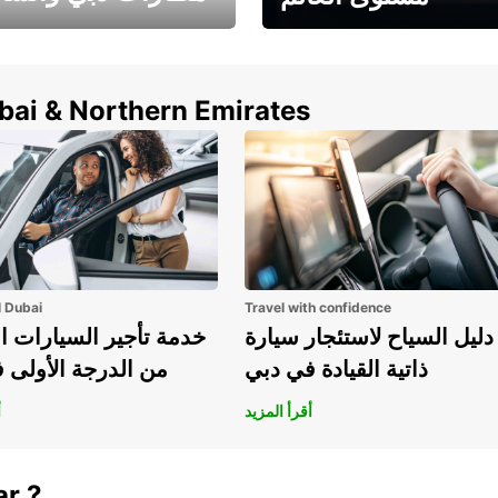
وفر حتى 15% مع Europcar
الخيار الأمثل لتأجير 
حول العالم!
في المطار ي
ubai & Northern Emirates
l Dubai
Travel with confidence
دليل السياح لاستئجار سيارة
خدمة تأجير السيارات ا
ذاتية القيادة في دبي
من الدرجة الأولى 
أقرأ المزيد
أ
ar ?