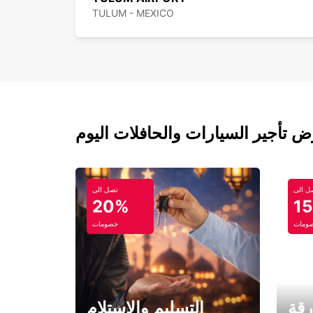
TULUM - MEXICO
ل الى
تصل الى
20%
1
ومات
خصومات
رقة
التسليم والاستلام