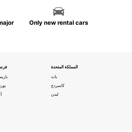
major
Only new rental cars
المملكة المتحدة
فرنس
باث
باري
كامبردج
بورد
لندن
آج