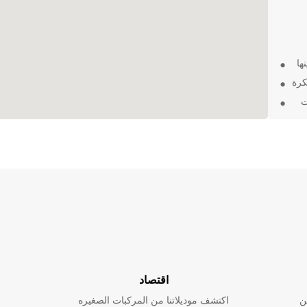
ها
كرة
ت
سيارة
ة حسب
اقتصاد
ن
اكتشف موديلاتنا من المركبات الصغيره
ريقك لاستكشاف جمال Tulum. احجز