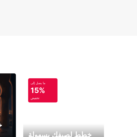
ما يصل إلى
15%
تخفيض
خ
خطط لصيفك بسهولة