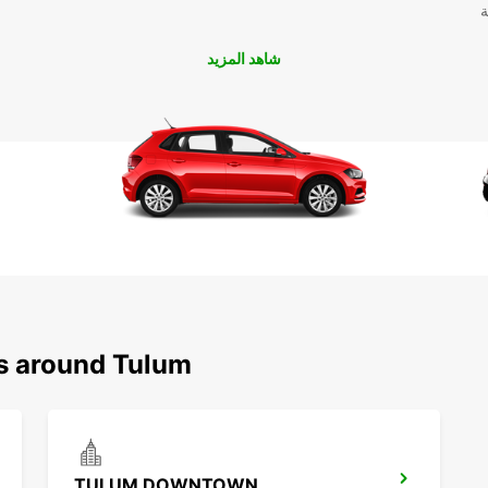
ة
أفضل!
شاهد المزيد
ns around Tulum
TULUM DOWNTOWN