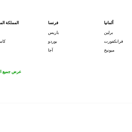
ألمانيا
فرنسا
المملكة الم
برلين
باريس
فرانكفورت
بوردو
كام
ميونيخ
آجا
عرض جميع ال