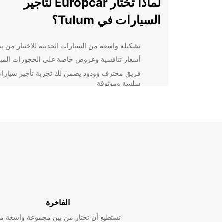
لماذا تختار Europcar لتأجير
السيارات في Tulum؟
تشكيلة واسعة من السيارات الحديثة للاختيار من بين
أسعار تنافسية وعروض خاصة على الحجوزات المب
فريق محترف وودود يضمن لك تجربة تأجير سيارا
سلسة وموثوقة
خطط رحلتك براحة مع Europcar
سواء كنت تزور Tulum للعمل أو للترفيه، يمكننا توفير 
تناسب احتياجاتك. تتضمن خدماتنا تأجير السيارات اليومي،
الأسبوعي، والشهري مع خيارات تأجير اقتصادية أو فاخر
اختيارك.
احجز اليوم واستمتع بتجربة تأجير
سيارات استثنائية في Tulum
الفاخرة
تستطيع أن تختار من بين مجموعة واسعة م
لا تدع النقل يقف في ط