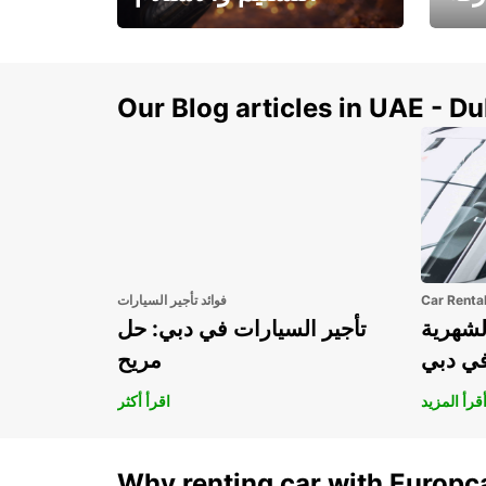
سيارتك
هذا الصيف! احصل على
صل إل
سيارتك من عتبة بابك
Our Blog articles in UAE - D
Car Renta
فوائد تأجير السيارات
لشهرية
تأجير السيارات في دبي: حل
في دبي
مريح
قرأ المزيد
اقرأ أكثر
Why renting car with Europc