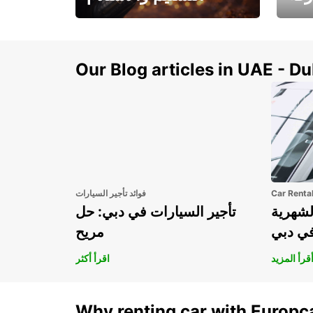
سيارتك
هذا الصيف! احصل على
صل إل
سيارتك من عتبة بابك
Our Blog articles in UAE - D
Car Renta
فوائد تأجير السيارات
لشهرية
تأجير السيارات في دبي: حل
في دبي
مريح
قرأ المزيد
اقرأ أكثر
Why renting car with Europc