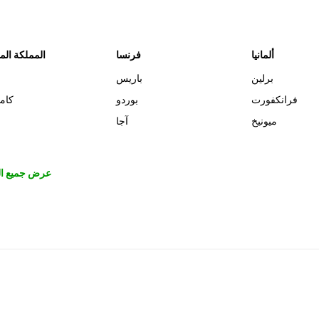
ألمانيا
فرنسا
المملكة الم
برلين
باريس
فرانكفورت
بوردو
كام
ميونيخ
آجا
عرض جميع ال