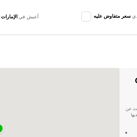
دي
سعر متفاوض عليه
أعيش في
حث عن
ة عمل، أو مغامرة فردية، Europcar لديها