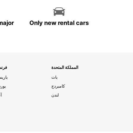
major
Only new rental cars
المملكة المتحدة
فرنس
باث
باري
كامبردج
بورد
لندن
آج