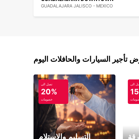
GUADALAJARA JALISCO - MEXICO
ل الى
تصل الى
20%
1
ومات
خصومات
رقة
التسليم والاستلام