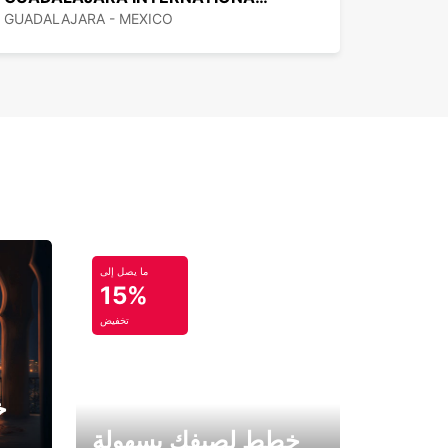
GUADALAJARA - MEXICO
ما يصل إلى
15%
تخفيض
خ
خطط لصيفك بسهولة