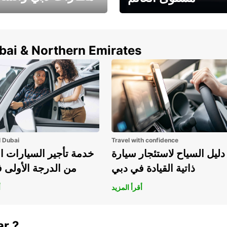
وفر حتى 15% مع Europcar
الخيار الأمثل لتأجير 
حول العالم!
في المطار ي
ubai & Northern Emirates
l Dubai
Travel with confidence
دليل السياح لاستئجار سيارة
خدمة تأجير السيارات ا
ذاتية القيادة في دبي
من الدرجة الأولى 
أقرأ المزيد
أ
ar ?