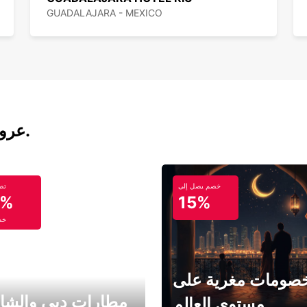
GUADALAJARA - MEXICO
عروض تأجير السيارات والحافلات اليوم.
خصم يصل إلى
تص
5%
15%
خص
صومات مغرية على
مطارات دبي والشا
مستوى العالم