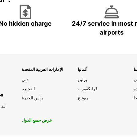
No hidden charge
24/7 service in most 
airports
ا
ألمانيا
الإمارات العربية المتحدة
س
برلين
دبي
و
فرانكفورت
الفجيرة
مو
ا
ميونيخ
رأس الخيمة
لدي
عرض جميع الدول