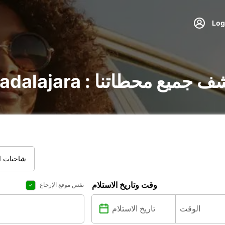
يارات في Guadalajara : اكتشف جميع محطاتنا
شاحنات ال
وقت وتاريخ الاستلام
نفس موقع الإرجاع