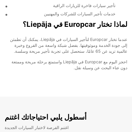
تأجير سيارات فاخرة للزيارات الراقية
خدمات تأجير السيارات للشركات والمهنيين
لماذا تختار Europcar في Liepāja؟
عندما تختار Europcar لتأجير السيارات في Liepāja، يمكنك أن تطمئن
إلى جودة الخدمة وموثوقيتها. بفضل شبكة واسعة من الفروع وخبرة
عالمية تزيد عن 65 عامًا، ستحصل على تجربة تأجير مريحة وسلسة.
احجز اليوم مع Europcar في Liepāja واستمتع برحلة مريحة وممتعة
دون عناء البحث عن وسيلة نقل.
أسطول يلبي احتياجاتك اغتنم
اغتنم الفرصة لاختبار السيارات الجديدة