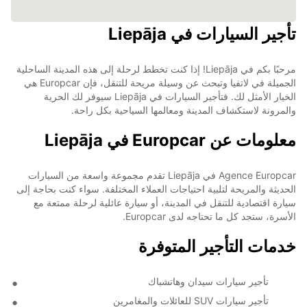
تأجير السيارات في Liepāja
مرحبًا بكم في Liepāja! إذا كنت تخطط لرحلة إلى هذه المدينة الساحلية
الجميلة في لاتفيا وتبحث عن وسيلة مريحة للتنقل، فإن Europcar هي
الخيار الأمثل لك. فتأجير السيارات في Liepāja سيوفر لك الحرية
والمرونة لاستكشاف المدينة ومعالمها السياحية بكل راحة.
معلومات عن Europcar في Liepāja
Agence Europcar في Liepāja تقدم مجموعة واسعة من السيارات
الحديثة والمريحة لتلبية احتياجات العملاء المختلفة. سواء كنت بحاجة إلى
سيارة اقتصادية للتنقل في المدينة، أو سيارة عائلية لرحلة ممتعة مع
الأسرة، ستجد كل ما تحتاجه لدى Europcar.
خدمات التأجير المتوفرة
تأجير سيارات سيدان وهاتشباك
تأجير سيارات SUV للعائلات والمغامرين