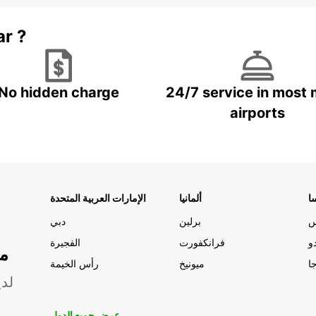
ar ?
No hidden charge
24/7 service in most 
airports
ا
ألمانيا
الإمارات العربية المتحدة
س
برلين
دبي
و
فرانكفورت
الفجيرة
مو
ا
ميونيخ
رأس الخيمة
لدي
عرض جميع الدول