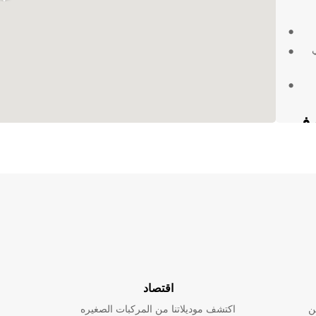
رات في
يد من
سعار
واء
اخرة
عد لرحلة لا
اقتصاد
ن
اكتشف موديلاتنا من المركبات الصغيره