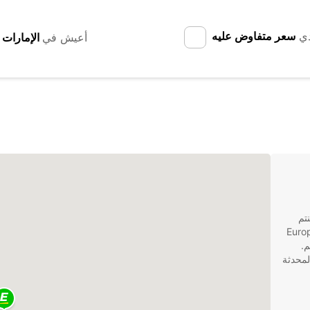
دي
سعر متفاوض عليه
أعيش في
تم
أو عطلة عائلية ممتعة، Europcar
م.
والمحدثة