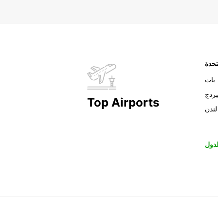
تحدة
باث
بردج
Top Airports
لندن
دول