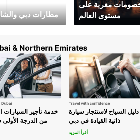
صومات مغرية على
مطارات دبي والشا
مستوى العالم
وفر حتى 15% مع Europcar
الخيار الأمثل لتأجير 
حول العالم!
في المطار ي
ubai & Northern Emirates
l Dubai
Travel with confidence
دليل السياح لاستئجار سيارة
خدمة تأجير السيارات ا
ذاتية القيادة في دبي
من الدرجة الأولى 
أقرأ المزيد
أ