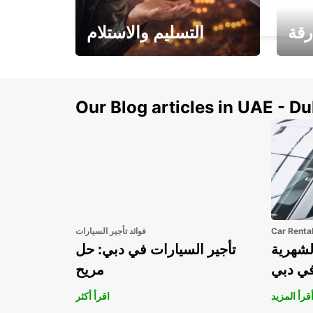
PODGORICA - MONTENEGRO
رقة
التسليم والاستلام
سيارتك
هذا الصيف! احصل على
صل إل
سيارتك من عتبة بابك
Our Blog articles in UAE - D
Car Renta
فوائد تأجير السيارات
لشهرية
تأجير السيارات في دبي: حل
في دبي
مريح
قرأ المزيد
اقرأ أكثر