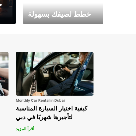
خ
خطط لصيفك بسهولة
احجز الآن وابدأ مغامرتك.
Monthly Car Rental in Dubai
كيفية اختيار السيارة المناسبة
لتأجيرها شهريًا في دبي
أقرأ المزيد