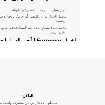
تأجير سيارات للرحلات القصيرة والطويلة.
توصيل السيارات إلى المطار أو أي مكان تختاره في
بريشتينا.
خدمة عملاء متميزة تقدم لكم المساعدة في جميع
أوقات اليوم.
اختيار Europcar لتأجير السيا
بريشتينا
مع Europcar، تضمن لنفسك تجربة تأجير فريدة مع العد
المزايا. فنحن نسعى جاهدين لتقديم خدمة عالية الجودة وأ
تنافسية تجعل تجربة السفر الخاصة بك مميزة ومريحة. س
كنتم تبحثون عن سيارة اقتصادية لرحلة سريعة أو سيارة ف
لتجربة لا تنسى، ستجدون كل ما تحتاجونه مع Europcar.
احجز سيارتك اليوم مع Europcar في بريشتينا واست
تُنسى! نحن هنا لنجعل تجربتكم مميزة وسهلة.
الفاخرة
تستطيع أن تختار من بين مجموعة واسعة م