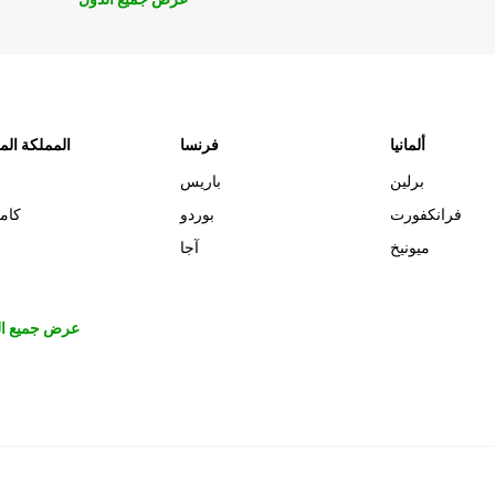
ألمانيا
فرنسا
المملكة الم
برلين
باريس
فرانكفورت
بوردو
كام
ميونيخ
آجا
عرض جميع ال