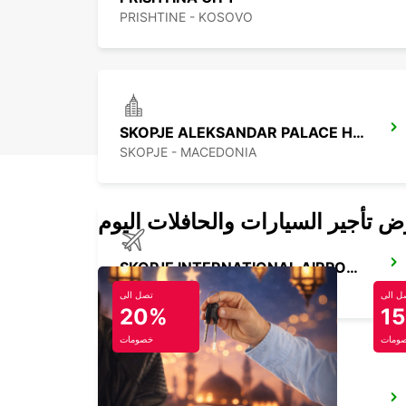
PRISHTINE - KOSOVO
SKOPJE ALEKSANDAR PALACE HOTEL
SKOPJE - MACEDONIA
SKOPJE INTERNATIONAL AIRPORT
SKOPJE - MACEDONIA
ل الى
تصل الى
20%
1
ومات
خصومات
PODGORICA