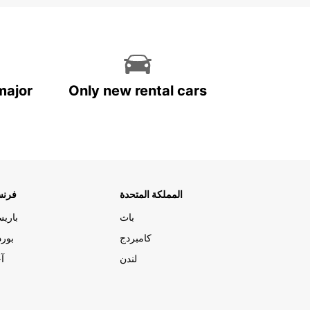
major
Only new rental cars
المملكة المتحدة
فرنس
باث
باري
كامبردج
بورد
لندن
آج