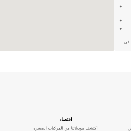
سواء كنت تخطط لرحلة عمل أو عطلة عائلية، Europcar في
لومات
سبك.
اقتصاد
ن
اكتشف موديلاتنا من المركبات الصغيره