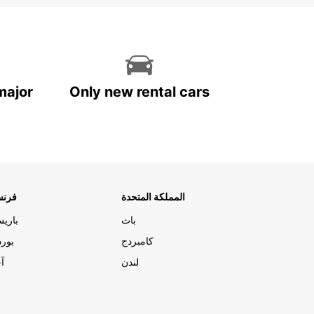
major
Only new rental cars
المملكة المتحدة
فرنس
باث
باري
كامبردج
بورد
لندن
آج