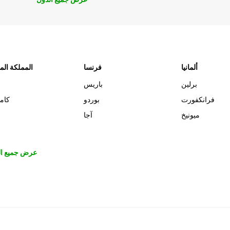
ألمانيا
فرنسا
المملكة الم
برلين
باريس
فرانكفورت
بوردو
كام
ميونيخ
آجا
عرض جميع ال