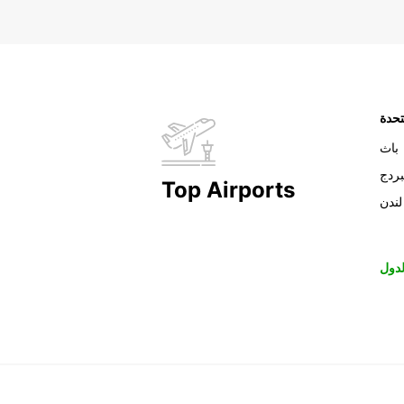
تحدة
باث
بردج
Top Airports
لندن
دول