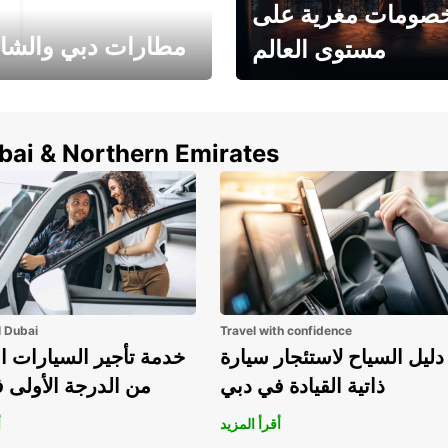
صومات مغرية على
مطارات دبي والشا
مستوى العالم
وفر حتى 15% مع Europcar
الخيار الأمثل لتأجير 
حول العالم!
في المطار ي
ubai & Northern Emirates
l Dubai
Travel with confidence
دليل السياح لاستئجار سيارة
خدمة تأجير السيارات ا
ذاتية القيادة في دبي
من الدرجة الأولى 
أقرأ المزيد
أ