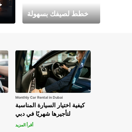
خ
خطط لصيفك بسهولة
احجز الآن وابدأ مغامرتك.
Monthly Car Rental in Dubai
كيفية اختيار السيارة المناسبة
لتأجيرها شهريًا في دبي
أقرأ المزيد