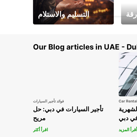
SEOUL - KOREA(SOUTH)
رقة
التسليم والاستلام
سيارتك
هذا الصيف! احصل على
صل إل
سيارتك من عتبة بابك
Our Blog articles in UAE - D
Car Renta
فوائد تأجير السيارات
لشهرية
تأجير السيارات في دبي: حل
في دبي
مريح
قرأ المزيد
اقرأ أكثر