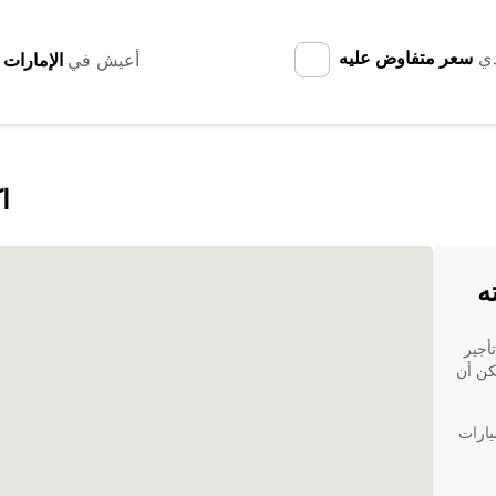
دي
سعر متفاوض عليه
أعيش في
ا
ه
أجير
وقة في المنطقة، فإن Europcar يمكن أن
لسيارات