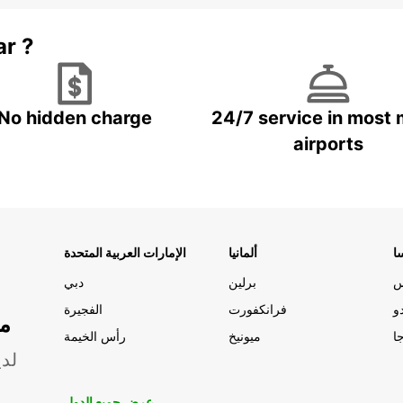
ar ?
No hidden charge
24/7 service in most 
airports
ا
ألمانيا
الإمارات العربية المتحدة
س
برلين
دبي
و
فرانكفورت
الفجيرة
مو
ا
ميونيخ
رأس الخيمة
لدي
عرض جميع الدول