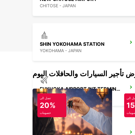
CHITOSE - JAPAN
SHIN YOKOHAMA STATION
YOKOHAMA - JAPAN
FUKUOKA AIRPORT INT TERMINAL
FUKUOKA - JAPAN
ل الى
تصل الى
20%
1
ومات
خصومات
GANGNAM DOWNTOWN