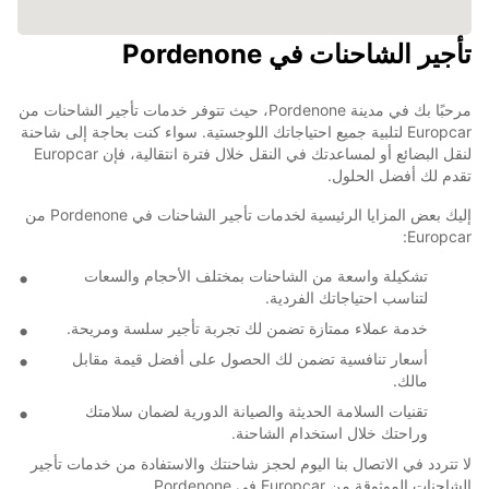
تأجير الشاحنات في Pordenone
مرحبًا بك في مدينة Pordenone، حيث تتوفر خدمات تأجير الشاحنات من
Europcar لتلبية جميع احتياجاتك اللوجستية. سواء كنت بحاجة إلى شاحنة
لنقل البضائع أو لمساعدتك في النقل خلال فترة انتقالية، فإن Europcar
تقدم لك أفضل الحلول.
إليك بعض المزايا الرئيسية لخدمات تأجير الشاحنات في Pordenone من
Europcar:
تشكيلة واسعة من الشاحنات بمختلف الأحجام والسعات
لتناسب احتياجاتك الفردية.
خدمة عملاء ممتازة تضمن لك تجربة تأجير سلسة ومريحة.
أسعار تنافسية تضمن لك الحصول على أفضل قيمة مقابل
مالك.
تقنيات السلامة الحديثة والصيانة الدورية لضمان سلامتك
وراحتك خلال استخدام الشاحنة.
لا تتردد في الاتصال بنا اليوم لحجز شاحنتك والاستفادة من خدمات تأجير
الشاحنات الموثوقة من Europcar في Pordenone.