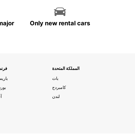
major
Only new rental cars
المملكة المتحدة
فرنس
باث
باري
كامبردج
بورد
لندن
آج