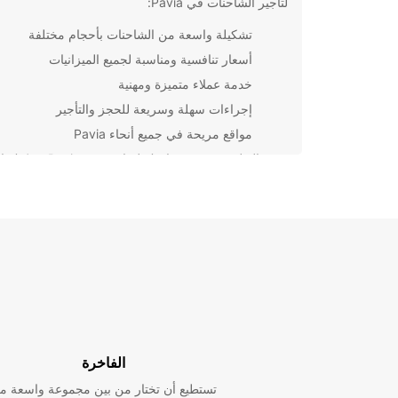
لتأجير الشاحنات في Pavia:
تشكيلة واسعة من الشاحنات بأحجام مختلفة
أسعار تنافسية ومناسبة لجميع الميزانيات
خدمة عملاء متميزة ومهنية
إجراءات سهلة وسريعة للحجز والتأجير
مواقع مريحة في جميع أنحاء Pavia
بغض النظر عن سبب حاجتك لشاحنة في 
على Europcar لتوفيرك بأفضل خدمة تأجير. قم بحجز 
اليوم واستمتع بتجربة تأجير مريحة وسلسة.
الفاخرة
تستطيع أن تختار من بين مجموعة واسعة م