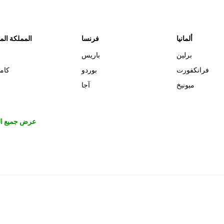
ألمانيا
فرنسا
المملكة الم
برلين
باريس
فرانكفورت
بوردو
كام
ميونيخ
آجا
عرض جميع ال