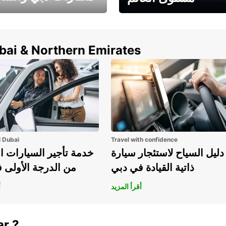
وفر حتى 15% مع Europcar
الخيار الأمثل لتأجير 
حول العالم!
في المطار ي
ubai & Northern Emirates
l Dubai
Travel with confidence
دليل السياح لاستئجار سيارة
خدمة تأجير السيارات ا
ذاتية القيادة في دبي
من الدرجة الأولى 
أقرأ المزيد
أ
ar ?