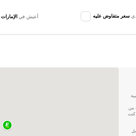
دي
سعر متفاوض عليه
أعيش في
لبية
ة من
 كنت
 الأفضل