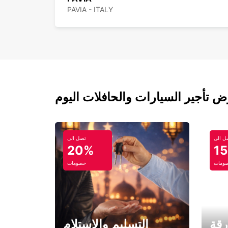
PAVIA - ITALY
ل الى
تصل الى
20%
1
ومات
خصومات
رقة
التسليم والاستلام