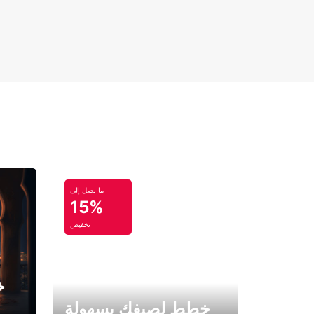
ما يصل إلى
15%
تخفيض
خ
خطط لصيفك بسهولة