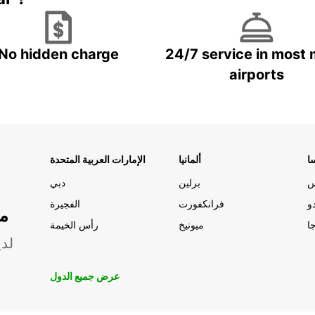
No hidden charge
24/7 service in most 
airports
ا
ألمانيا
الإمارات العربية المتحدة
س
برلين
دبي
و
فرانكفورت
الفجيرة
مو
ا
ميونيخ
رأس الخيمة
لدي
عرض جميع الدول