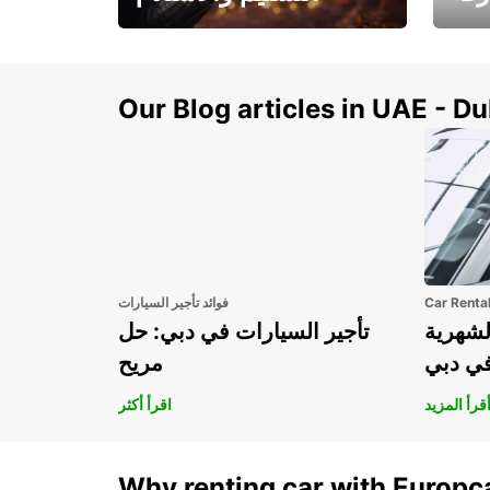
سيارتك
هذا الصيف! احصل على
صل إل
سيارتك من عتبة بابك
Our Blog articles in UAE - D
Car Renta
فوائد تأجير السيارات
لشهرية
تأجير السيارات في دبي: حل
في دبي
مريح
قرأ المزيد
اقرأ أكثر
Why renting car with Europc