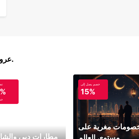
عروض تأجير السيارات والحافلات اليوم.
خصم يصل إلى
تص
5%
15%
خص
صومات مغرية على
مطارات دبي والشا
مستوى العالم