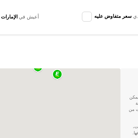
دي
سعر متفاوض عليه
أعيش في
يمكن
ة
ت من
في رحوفوت،
ا.