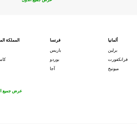
ألمانيا
فرنسا
المملكة الم
برلين
باريس
فرانكفورت
بوردو
كام
ميونيخ
آجا
عرض جميع ال