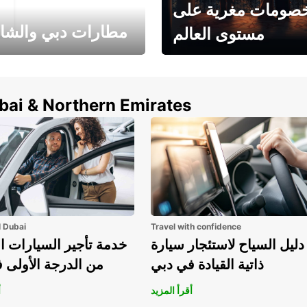
صومات مغرية على
مطارات دبي والشا
مستوى العالم
وفر حتى 15% مع Europcar
الخيار الأمثل لتأجير 
حول العالم!
في المطار ي
ubai & Northern Emirates
l Dubai
Travel with confidence
دليل السياح لاستئجار سيارة
خدمة تأجير السيارات ا
ذاتية القيادة في دبي
من الدرجة الأولى 
أقرأ المزيد
أ