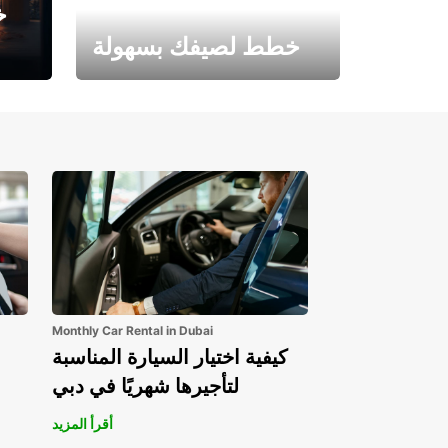
خ
خطط لصيفك بسهولة
احجز الآن وابدأ مغامرتك.
Monthly Car Rental in Dubai
كيفية اختيار السيارة المناسبة
لتأجيرها شهريًا في دبي
أقرأ المزيد