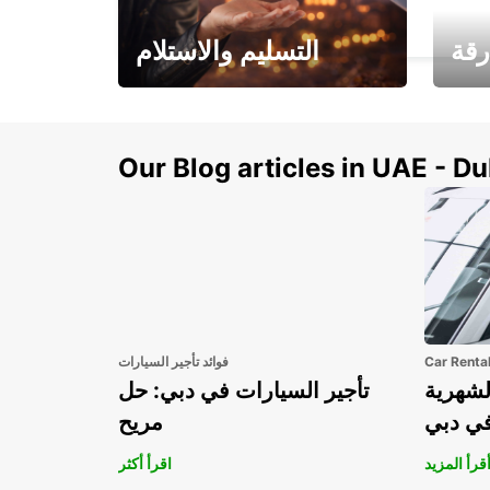
KFAR SABA - ISRAEL
رقة
التسليم والاستلام
سيارتك
هذا الصيف! احصل على
صل إل
سيارتك من عتبة بابك
Our Blog articles in UAE - D
Car Renta
فوائد تأجير السيارات
لشهرية
تأجير السيارات في دبي: حل
في دبي
مريح
قرأ المزيد
اقرأ أكثر