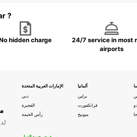
ar ?
No hidden charge
24/7 service in most 
airports
ا
ألمانيا
الإمارات العربية المتحدة
س
برلين
دبي
و
فرانكفورت
الفجيرة
مو
ا
ميونيخ
رأس الخيمة
لدي
عرض جميع الدول