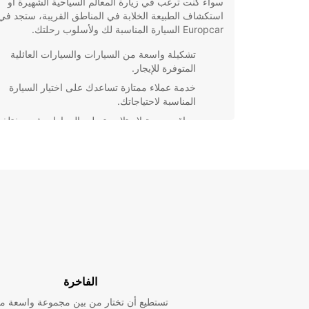
سواء كنت ترغب في زيارة المعالم السياحية الشهيرة أو
استكشاف الطبيعة الخلابة في المناطق القريبة، ستجد في
Europcar السيارة المناسبة لك ولأسلوب رحلتك.
تشكيلة واسعة من السيارات والسيارات العائلية
المتوفرة للإيجار.
خدمة عملاء ممتازة تساعدك على اختيار السيارة
المناسبة لاحتياجاتك.
مواقع مريحة لاستلام وتسليم السيارات في مختلف
مناطق رحوفوت.
أسعار تنافسية وعروض خاصة تجعل تجربة تأجير
السيارات ميسورة التكلفة.
باختصار، تأجير سيارة من Europcar في رحوفوت ي
راحة البال وسهولة الحركة خلال رحلتك. احجز الآن واستمت
بأفضل تجربة سياحية في هذه المدينة الرائعة.
الفاخرة
تستطيع أن تختار من بين مجموعة واسعة م