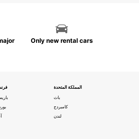
major
Only new rental cars
المملكة المتحدة
فرنس
باث
باري
كامبردج
بورد
لندن
آج