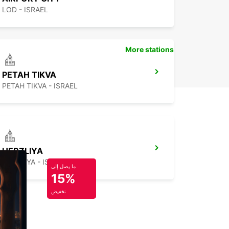
LOD - ISRAEL
More stations
PETAH TIKVA
PETAH TIKVA - ISRAEL
HERZLIYA
HERZLIYA - ISRAEL
ما يصل إلى
15%
تخفيض