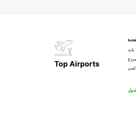
تحدة
باث
بردج
Top Airports
لندن
دول