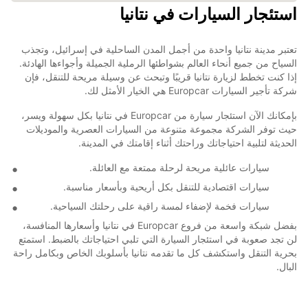
استئجار السيارات في نتانيا
تعتبر مدينة نتانيا واحدة من أجمل المدن الساحلية في إسرائيل، وتجذب
السياح من جميع أنحاء العالم بشواطئها الرملية الجميلة وأجواءها الهادئة.
إذا كنت تخطط لزيارة نتانيا قريبًا وتبحث عن وسيلة مريحة للتنقل، فإن
شركة تأجير السيارات Europcar هي الخيار الأمثل لك.
بإمكانك الآن استئجار سيارة من Europcar في نتانيا بكل سهولة ويسر،
حيث توفر الشركة مجموعة متنوعة من السيارات العصرية والموديلات
الحديثة لتلبية احتياجاتك وراحتك أثناء إقامتك في المدينة.
سيارات عائلية مريحة لرحلة ممتعة مع العائلة.
سيارات اقتصادية للتنقل بكل أريحية وبأسعار مناسبة.
سيارات فخمة لإضفاء لمسة راقية على رحلتك السياحية.
بفضل شبكة واسعة من فروع Europcar في نتانيا وأسعارها المنافسة،
لن تجد صعوبة في استئجار السيارة التي تلبي احتياجاتك بالضبط. استمتع
بحرية التنقل واستكشف كل ما تقدمه نتانيا بأسلوبك الخاص وبكامل راحة
البال.