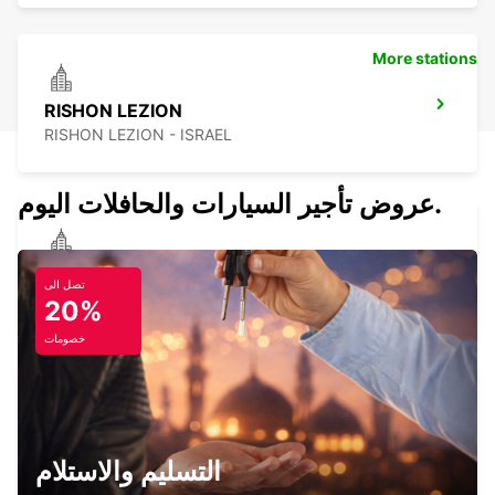
More stations
RISHON LEZION
RISHON LEZION - ISRAEL
عروض تأجير السيارات والحافلات اليوم.
AIRPORT CITY
تصل الى
LOD - ISRAEL
20%
خصومات
TEL AVIV BEN GURION INT APT
TEL AVIV - ISRAEL
التسليم والاستلام