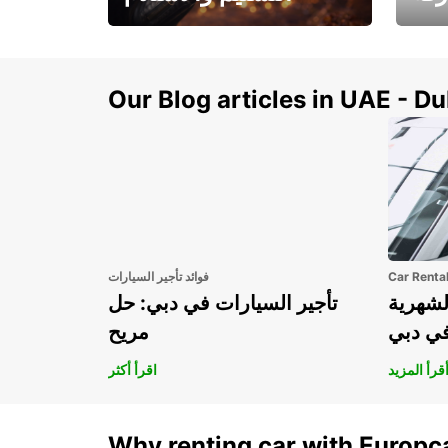
سيارتك
هذا الصيف! احصل على
صل إل
سيارتك من عتبة بابك
Our Blog articles in UAE - D
Car Renta
فوائد تأجير السيارات
لشهرية
تأجير السيارات في دبي: حل
في دبي
مريح
قرأ المزيد
اقرأ أكثر
Why renting car with Europc