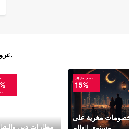
عروض تأجير السيارات والحافلات اليوم.
خصم يصل إلى
تص
5%
15%
خص
صومات مغرية على
مطارات دبي والشا
مستوى العالم