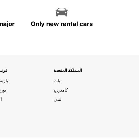
major
Only new rental cars
المملكة المتحدة
فرنس
باث
باري
كامبردج
بورد
لندن
آج