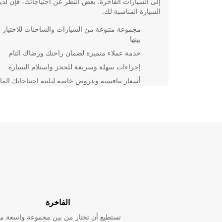
إلى السيارات الفاخرة. بغض النظر عن احتياجاتك، فإن لدين
السيارة المناسبة لك.
مجموعة متنوعة من السيارات والشاحنات للاختيار 
بينها
خدمة عملاء متميزة لضمان راحتك ورضاك التام
إجراءات سهلة وسريعة للحجز واستلام السيارة
أسعار تنافسية وعروض خاصة لتلبية احتياجاتك المال
اختر Europcar في النجف لتجربة لا تُنسى، سواء كنت تأ
للقضاء عطلة ممتعة أو لرحلة عمل رسمية. تواصل معنا ال
لحجز سيارتك واستمتع برحلتك في المدينة بأقصى قدر من
الراحة والأمان.
الفاخرة
تستطيع أن تختار من بين مجموعة واسعة م