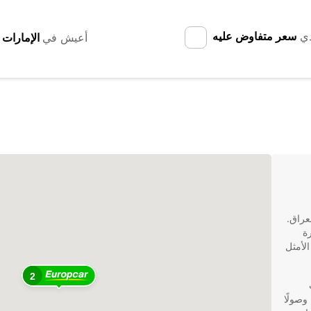
دي
سعر متفاوض عليه
أعيش في
عراق.
رة
الخيار الأمثل
2
وصولًا