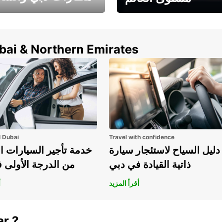
وفر حتى 15% مع Europcar
الخيار الأمثل لتأجير 
حول العالم!
في المطار ي
ubai & Northern Emirates
l Dubai
Travel with confidence
دليل السياح لاستئجار سيارة
خدمة تأجير السيارات ا
ذاتية القيادة في دبي
من الدرجة الأولى 
أقرأ المزيد
أ
ar ?