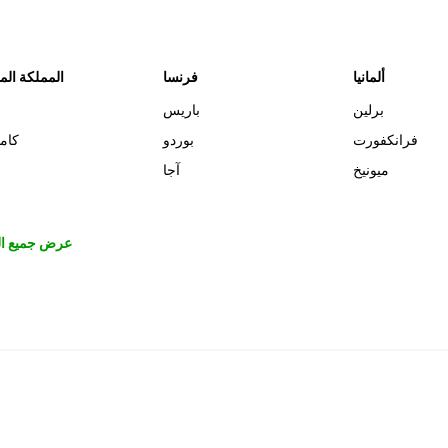
ألمانيا
فرنسا
المملكة الم
برلين
باريس
فرانكفورت
بوردو
كام
ميونيخ
آجا
عرض جميع ال