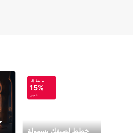
ما يصل إلى
15%
تخفيض
خ
خطط لصيفك بسهولة