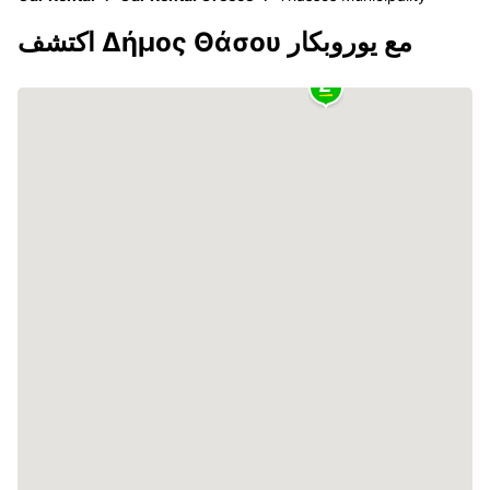
اكتشف Δήμος Θάσου مع يوروبكار