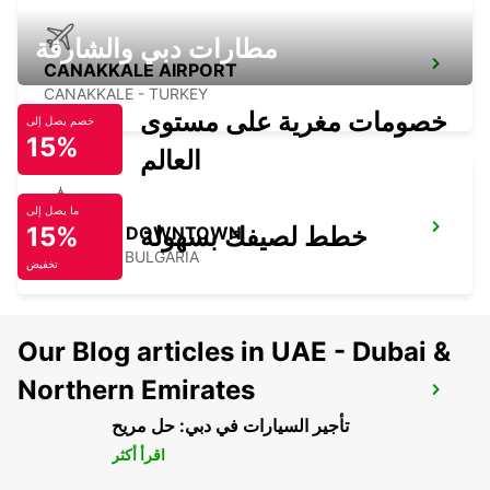
مطارات دبي والشارقة
CANAKKALE AIRPORT
CANAKKALE - TURKEY
خصومات مغرية على مستوى
خصم يصل إلى
15%
العالم
ما يصل إلى
خطط لصيفك بسهولة
15%
PLOVDIV DOWNTOWN
PLOVDIV - BULGARIA
تخفيض
Our Blog articles in UAE - Dubai &
Northern Emirates
SKIATHOS AIRPORT MEET AND GREET
SKIATHOS - GREECE
تأجير السيارات في دبي: حل مريح
اقرأ أكثر