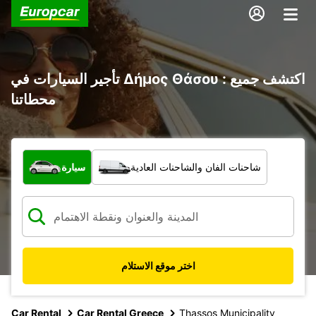
تأجير السيارات في Δήμος Θάσου : اكتشف جميع
محطاتنا
ما نوع المركبة؟
شاحنات الفان والشاحنات العادية
سيارة
اختر موقع الاستلام
Car Rental
Car Rental Greece
Thassos Municipality