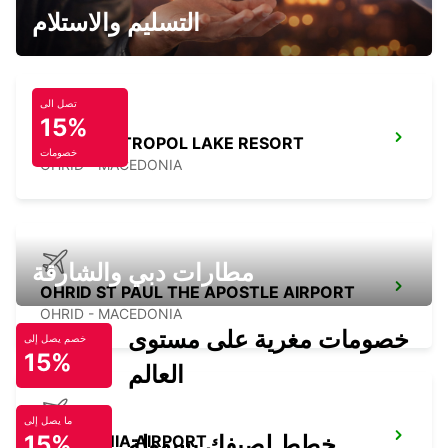
LEFKADA - GREECE
التسليم والاستلام
تصل الى
15%
OHRID METROPOL LAKE RESORT
خصومات
OHRID - MACEDONIA
مطارات دبي والشارقة
OHRID ST PAUL THE APOSTLE AIRPORT
OHRID - MACEDONIA
خصومات مغرية على مستوى
خصم يصل إلى
15%
العالم
ما يصل إلى
خطط لصيفك بسهولة
15%
KEFALONIA AIRPORT