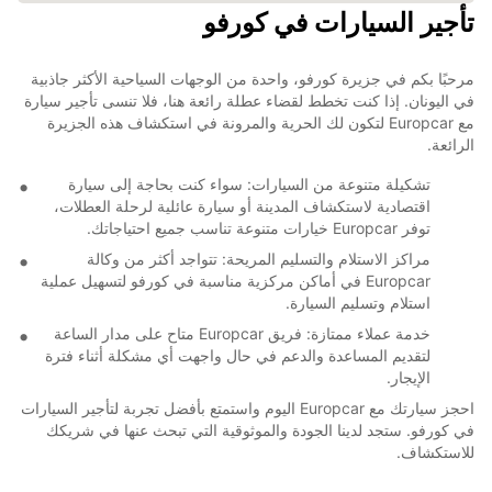
تأجير السيارات في كورفو
مرحبًا بكم في جزيرة كورفو، واحدة من الوجهات السياحية الأكثر جاذبية
في اليونان. إذا كنت تخطط لقضاء عطلة رائعة هنا، فلا تنسى تأجير سيارة
مع Europcar لتكون لك الحرية والمرونة في استكشاف هذه الجزيرة
الرائعة.
تشكيلة متنوعة من السيارات: سواء كنت بحاجة إلى سيارة
اقتصادية لاستكشاف المدينة أو سيارة عائلية لرحلة العطلات،
توفر Europcar خيارات متنوعة تناسب جميع احتياجاتك.
مراكز الاستلام والتسليم المريحة: تتواجد أكثر من وكالة
Europcar في أماكن مركزية مناسبة في كورفو لتسهيل عملية
استلام وتسليم السيارة.
خدمة عملاء ممتازة: فريق Europcar متاح على مدار الساعة
لتقديم المساعدة والدعم في حال واجهت أي مشكلة أثناء فترة
الإيجار.
احجز سيارتك مع Europcar اليوم واستمتع بأفضل تجربة لتأجير السيارات
في كورفو. ستجد لدينا الجودة والموثوقية التي تبحث عنها في شريكك
للاستكشاف.