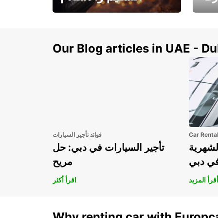
سيارتك
هذا الصيف! احصل على
صل إل
سيارتك من عتبة بابك
Our Blog articles in UAE - D
Car Renta
فوائد تأجير السيارات
لشهرية
تأجير السيارات في دبي: حل
في دبي
مريح
قرأ المزيد
اقرأ أكثر
Why renting car with Europc