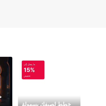
ما يصل إلى
15%
تخفيض
خ
خطط لصيفك بسهولة