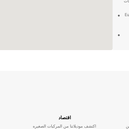
ات
Europ
ة
 بضائع
ر شاحنات
نتك
اقتصاد
ن
اكتشف موديلاتنا من المركبات الصغيره