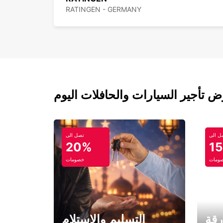
RATINGEN - GERMANY
ل الى
تصل الى
20%
1
ومات
خصومات
رقة
التسليم والاستلام