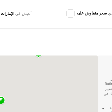
دي
سعر متفاوض عليه
أعيش في
ر
دة للعملاء في مدينة Ratingen
نظيم
تك في
ة