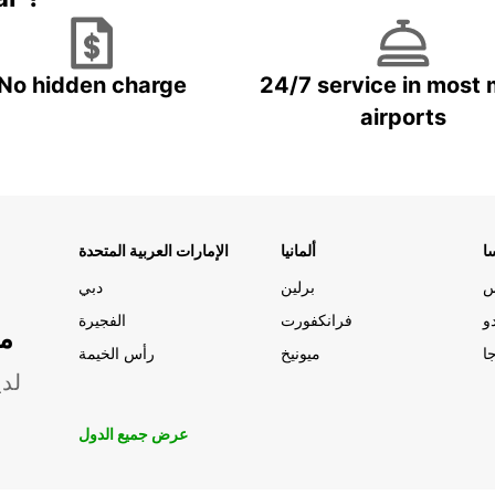
No hidden charge
24/7 service in most 
airports
ا
ألمانيا
الإمارات العربية المتحدة
س
برلين
دبي
و
فرانكفورت
الفجيرة
مو
ا
ميونيخ
رأس الخيمة
لدي
عرض جميع الدول