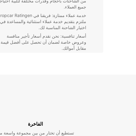
من الشاحنات بأحجام وقدرات مختلفة لتلبية احتياج
جميع العملاء.
خدمة عملاء ممتازة: فريقنا في car Ratingen
ملتزم بتقديم خدمة عملاء استثنائية والمساعدة في
اختيار الشاحنة المناسبة لك.
أسعار تنافسية: نحن نقدم أسعار تأجير منافسة
وعروض خاصة لضمان أن تحصل على أفضل قيمة
مقابل أموالك.
موقع مركزي: يسهل الوصول إلى فرعنا في
Ratingen، مما يجعل عملية استلام وتسليم الشاحن
سريعة ومريحة لك.
سواء كنت في رحلة نهاية الأسبوع مع العائلة أو تقوم بنقل
لعملك، Europcar Ratingen هي الخيار الأمثل لتأجي
عالية الجودة بأسعار مناسبة. تواصل معنا اليوم لحجز شاح
والاستمتاع بتجربة تأجير مريحة وسهلة.
الفاخرة
تستطيع أن تختار من بين مجموعة واسعة م