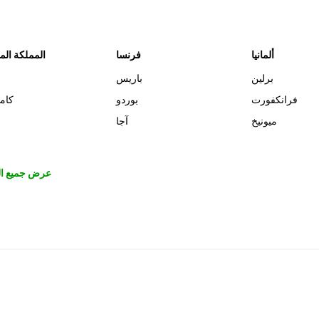
ألمانيا
فرنسا
المملكة الم
برلين
باريس
فرانكفورت
بوردو
كام
ميونيخ
آجا
عرض جميع ال