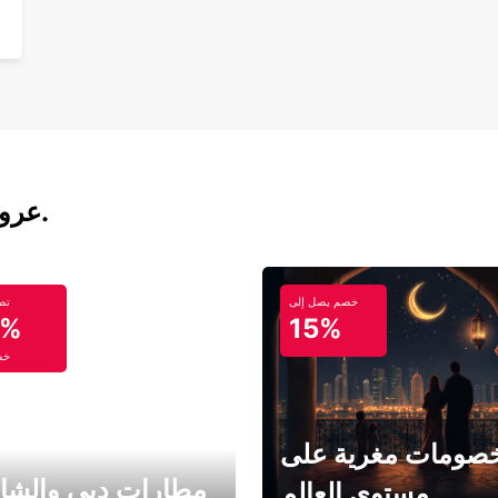
عروض تأجير السيارات والحافلات اليوم.
خصم يصل إلى
تص
5%
15%
خص
صومات مغرية على
مطارات دبي والشا
مستوى العالم