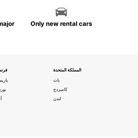
major
Only new rental cars
المملكة المتحدة
فرنس
باث
باري
كامبردج
بورد
لندن
آج