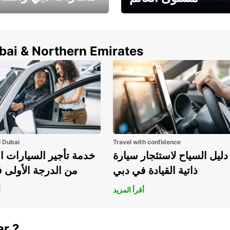
وفر حتى 15% مع Europcar
الخيار الأمثل لتأجير 
حول العالم!
في المطار ي
ubai & Northern Emirates
l Dubai
Travel with confidence
دليل السياح لاستئجار سيارة
خدمة تأجير السيارات ا
ذاتية القيادة في دبي
من الدرجة الأولى 
أقرأ المزيد
أ
ar ?