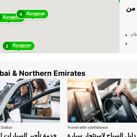
4
 من
4
ظام.
2
ي
2
ubai & Northern Emirates
 فإن
زيد
l Dubai
Travel with confidence
دليل السياح لاستئجار سيارة
خدمة تأجير السيارات ا