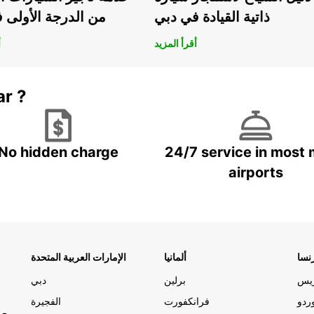
ذاتية القيادة في دبي
من الدرجة الأولى 
الية
برحلتك
أقرأ المزيد
أ
ar ?
No hidden charge
24/7 service in most 
airports
نسا
ألمانيا
الإمارات العربية المتحدة
ريس
برلين
دبي
ردو
فرانكفورت
الفجيرة
مو