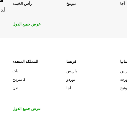
آجا
ميونيخ
رأس الخيمة
لدي
عرض جميع الدول
مانيا
فرنسا
المملكة المتحدة
لين
باريس
باث
ورت
بوردو
كامبردج
ونيخ
آجا
لندن
عرض جميع الدول