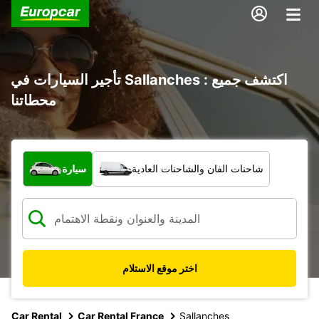
تأجير السيارات في Sallanches : اكتشف جميع
محطاتنا
ما نوع المركبة؟
شاحنات الفان والشاحنات العادية
سيارة
اختر موقع الاستلام
Car Rental
Car Rental France
Sallanches