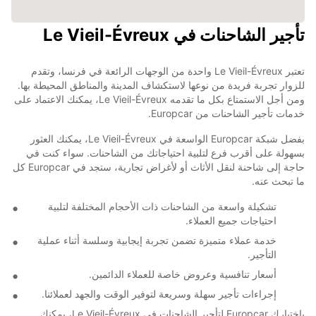
تأجير الشاحنات في Le Vieil-Évreux
تعتبر Le Vieil-Évreux واحدة من الوجهات الرائعة في فرنسا، وتقدم
للزوار تجربة فريدة من نوعها لاستكشاف المدينة والمناطق المحيطة بها.
ومن أجل الاستمتاع بكل ما تقدمه Le Vieil-Évreux، يمكنك الاعتماد على
خدمات تأجير الشاحنات من Europcar.
بفضل شبكة Europcar الواسعة في Le Vieil-Évreux، يمكنك العثور
بسهولة على أقرب فرع لتلبية احتياجاتك من الشاحنات. سواء كنت في
حاجة إلى شاحنة لنقل الأثاث أو لأغراض تجارية، ستجد في Europcar كل
ما تبحث عنه.
تشكيلة واسعة من الشاحنات ذات الأحجام المختلفة لتلبية
احتياجات جميع العملاء.
خدمة عملاء متميزة تضمن تجربة إيجابية وسلسة أثناء عملية
التأجير.
أسعار تنافسية وعروض خاصة للعملاء الدائمين.
إجراءات تأجير سهلة وسريعة لتوفير الوقت والجهد لعملائنا.
باختيارك Europcar لتأجير الشاحنات في Le Vieil-Évreux، يمكنك