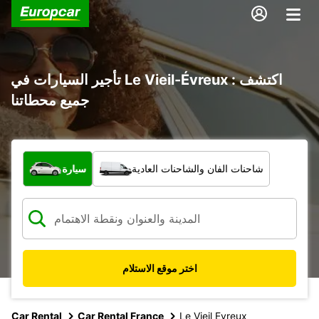
تأجير السيارات في Le Vieil-Évreux : اكتشف
جميع محطاتنا
ما نوع المركبة؟
شاحنات الفان والشاحنات العادية
سيارة
اختر موقع الاستلام
Car Rental
Car Rental France
Le Vieil Evreux