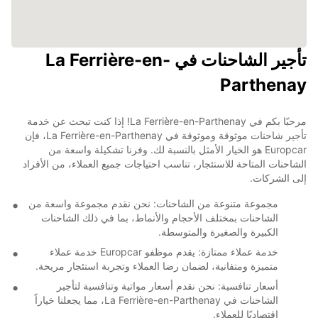
تأجير الشاحنات في La Ferrière-en-
Parthenay
مرحبًا بكم في La Ferrière-en-Parthenay! إذا كنت تبحث عن خدمة
تأجير شاحنات موثوقة وموثوقة في La Ferrière-en-Parthenay، فإن
Europcar هو الخيار الأمثل بالنسبة لك. وفرنا تشكيلة واسعة من
الشاحنات المتاحة للاستئجار، تناسب احتياجات جميع العملاء، من الأفراد
إلى الشركات.
مجموعة متنوعة من الشاحنات: نحن نقدم مجموعة واسعة من
الشاحنات بمختلف الأحجام والأنماط، بما في ذلك الشاحنات
الكبيرة والصغيرة والمتوسطة.
خدمة عملاء ممتازة: يقدم موظفو Europcar خدمة عملاء
متميزة ومتفانية، لضمان رضا العملاء وتجربة استئجار مريحة.
أسعار تنافسية: نحن نقدم أسعار مواتية وتنافسية لتأجير
الشاحنات في La Ferrière-en-Parthenay، مما يجعلنا خياراً
اقتصاديًا للعملاء.