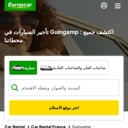
تأجير السيارات في Guingamp : اكتشف جميع
محطاتنا
ما نوع المركبة؟
شاحنات الفان والشاحنات العادية
سيارة
اختر موقع الاستلام
Car Rental
Car Rental France
Guingamp