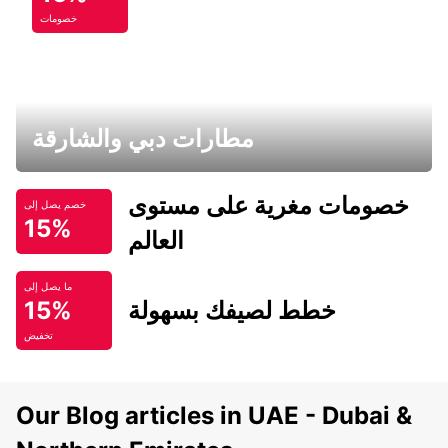
خصومات
مطارات دبي والشارقة
خصومات مغرية على مستوى
خصم يصل إلى
15%
العالم
ما يصل إلى
خطط لصيفك بسهولة
15%
تخفيض
Our Blog articles in UAE - Dubai &