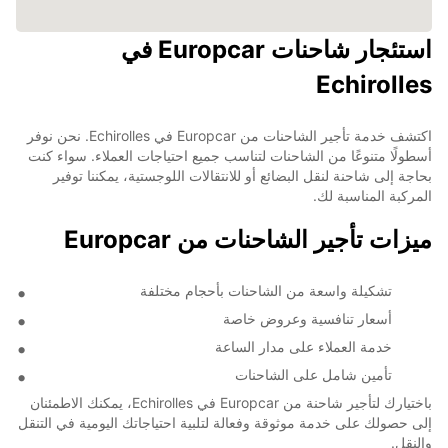
استئجار شاحنات Europcar في
Echirolles
اكتشف خدمة تأجير الشاحنات من Europcar في Echirolles. نحن نوفر
أسطولًا متنوعًا من الشاحنات لتناسب جميع احتياجات العملاء. سواء كنت
بحاجة إلى شاحنة لنقل البضائع أو للانتقالات اللوجستية، يمكننا توفير
المركبة المناسبة لك.
ميزات تأجير الشاحنات من Europcar
تشكيلة واسعة من الشاحنات بأحجام مختلفة
أسعار تنافسية وعروض خاصة
خدمة العملاء على مدار الساعة
تأمين شامل على الشاحنات
باختيارك لتأجير شاحنة من Europcar في Echirolles، يمكنك الاطمئنان
إلى حصولك على خدمة موثوقة وفعالة لتلبية احتياجاتك اليومية في التنقل
والنقل.