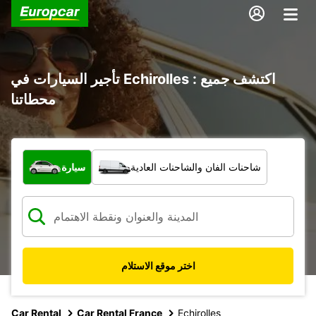
تأجير السيارات في Echirolles : اكتشف جميع
محطاتنا
ما نوع المركبة؟
شاحنات الفان والشاحنات العادية
سيارة
اختر موقع الاستلام
Car Rental
Car Rental France
Echirolles