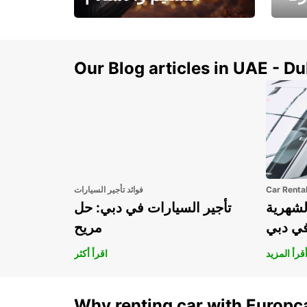
سيارتك
هذا الصيف! احصل على
صل إل
سيارتك من عتبة بابك
Our Blog articles in UAE - D
Car Renta
فوائد تأجير السيارات
لشهرية
تأجير السيارات في دبي: حل
في دبي
مريح
قرأ المزيد
اقرأ أكثر
Why renting car with Europc