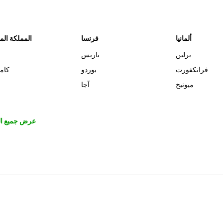
ألمانيا
فرنسا
المملكة الم
برلين
باريس
فرانكفورت
بوردو
كام
ميونيخ
آجا
عرض جميع ال