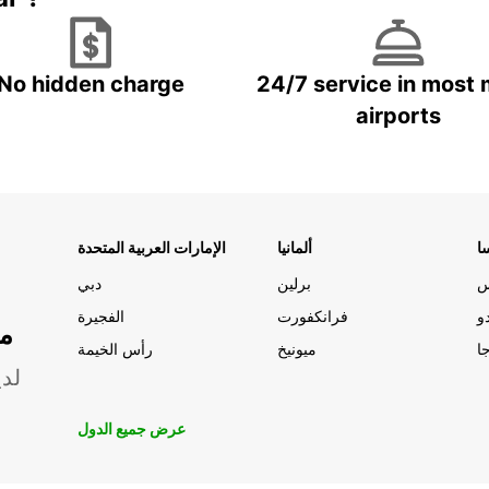
No hidden charge
24/7 service in most 
airports
ا
ألمانيا
الإمارات العربية المتحدة
س
برلين
دبي
و
فرانكفورت
الفجيرة
مو
ا
ميونيخ
رأس الخيمة
لدي
عرض جميع الدول