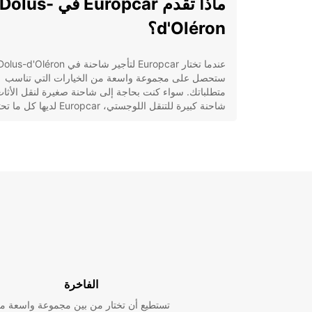
ماذا تقدم Europcar في Dolus-
d'Oléron؟
ستحصل على مجموعة واسعة من الخيارات التي تناسب
متطلباتك. سواء كنت بحاجة إلى شاحنة صغيرة لنقل الأثاث
شاحنة كبيرة للتنقل اللوجستي، Europcar لديها كل ما تحتاجه.
ما الذي يميز uropcar
d'Oléron؟
أسطول حديث: جميع الشاحنات في Europcar ف
Dolus-d'Oléron حديثة ومجهزة بأحدث التقنيات
لضمان راحتك وسلامتك.
خدمة عملاء متميزة: فريق Europcar متاح دائمًا
لمساعدتك وتوفير الدعم اللازم خلال فترة تأجيرك.
توافر واسع: يمكنك الحجز مع Europcar بك
الفاخرة
وسرعة عبر الإنترنت أو عبر الهاتف، مما يجعل عمل
التأجير سلسة ومن دون عناء.
تستطيع أن تختار من بين مجموعة واسعة م