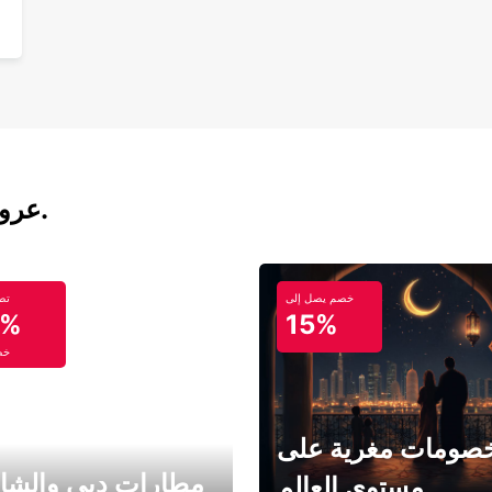
عروض تأجير السيارات والحافلات اليوم.
خصم يصل إلى
تص
5%
15%
خص
صومات مغرية على
مطارات دبي والشا
مستوى العالم