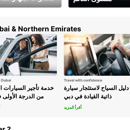
وفر حتى 15% مع Europcar
الخيار الأمثل لتأجير 
حول العالم!
في المطار ي
ubai & Northern Emirates
l Dubai
Travel with confidence
دليل السياح لاستئجار سيارة
خدمة تأجير السيارات ا
ذاتية القيادة في دبي
من الدرجة الأولى 
أقرأ المزيد
أ
ar ?