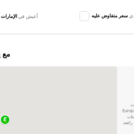
دي
سعر متفاوض عليه
أعيش في
اكتشف éron
ارات
 ومريحة في هذه المنطقة، فإن Europcar
 الشاحنات
رائعة.