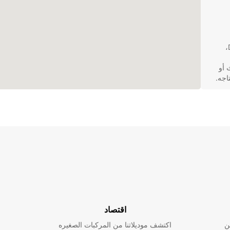
عندما تختار Europcar لتأجير شاحنة في Dolus-d'Oléron،
 أو
E في Dolus-
ي
ل سهولة
اقتصاد
ية
ن
اكتشف موديلاتنا من المركبات الصغيره