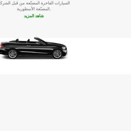
السيارات الفاخرة المصنّعة من قبل الشرك
باختصار، إذا كنت تبحث عن خدمة تأجير شاحنات موثوقة
المصنّعة الأسطورية.
واحترافية في Dolus-d'Oléron، فإن Europcar هي 
شاهد المزيد
الأمثل بالتأكيد. احصل على شاحنة تلبي احتياجاتك واحصل
تجربة تأجير سهلة وممتعة مع Europcar.