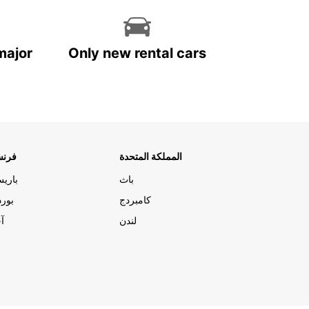
major
Only new rental cars
المملكة المتحدة
فرنس
باث
باري
كامبردج
بورد
لندن
آج