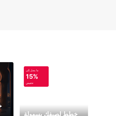
ما يصل إلى
15%
تخفيض
خ
خطط لصيفك بسهولة