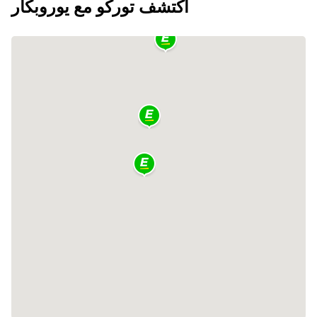
اكتشف توركو مع يوروبكار