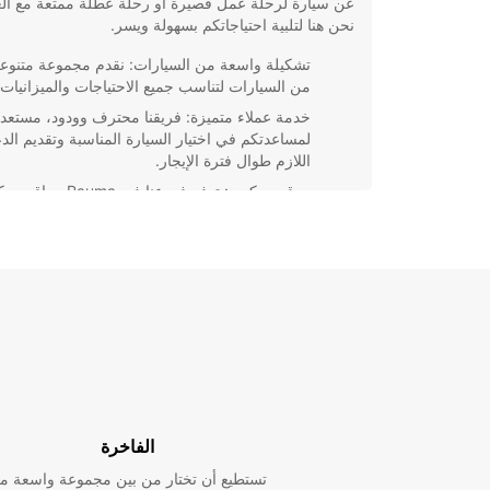
عن سيارة لرحلة عمل قصيرة أو رحلة عطلة ممتعة مع العا
نحن هنا لتلبية احتياجاتكم بسهولة ويسر.
تشكيلة واسعة من السيارات: نقدم مجموعة متنوع
من السيارات لتناسب جميع الاحتياجات والميزانيات.
خدمة عملاء متميزة: فريقنا محترف وودود، مستعد
لمساعدتكم في اختيار السيارة المناسبة وتقديم الد
اللازم طوال فترة الإيجار.
موقع مركزي: توفر فروعنا في Rauma 
سهلة الوصول، مما يجعل عملية استلام وتسليم
السيارة أمرًا مريحًا لكم.
اختيار Europcar لخدمات تأجير الس
اختيار الجودة والموثوقية. دعونا نساعدكم في جعل تجربت
السفر أكثر راحة وسهولة. احجز الآن وتمتع بالرحلة!
الفاخرة
تستطيع أن تختار من بين مجموعة واسعة م