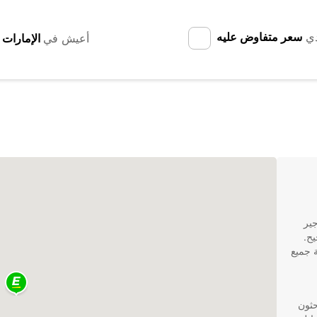
دي
سعر متفاوض عليه
أعيش في
تأجير
ح.
ر السيارات في Rauma لتلبية جميع
بحثون