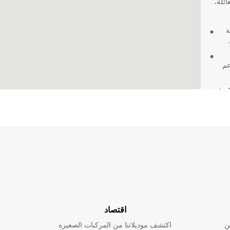
ئلة،
ة
عم
مواقع مركزية
يارات في Rauma يعني
كم في
اقتصاد
ن
اكتشف موديلاتنا من المركبات الصغيره