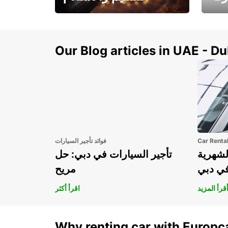
سيارتك
هذا الصيف! احصل على
صل إل
سيارتك من عتبة بابك
Our Blog articles in UAE - D
Car Renta
فوائد تأجير السيارات
لشهرية
تأجير السيارات في دبي: حل
في دبي
مريح
قرأ المزيد
اقرأ أكثر
Why renting car with Europc