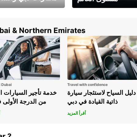
وفر حتى 15% مع Europcar
الخيار الأمثل لتأجير 
حول العالم!
في المطار ي
ubai & Northern Emirates
l Dubai
Travel with confidence
دليل السياح لاستئجار سيارة
خدمة تأجير السيارات ا
ذاتية القيادة في دبي
من الدرجة الأولى 
أقرأ المزيد
أ
ar ?