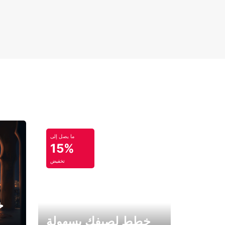
ما يصل إلى
15%
تخفيض
خ
خطط لصيفك بسهولة