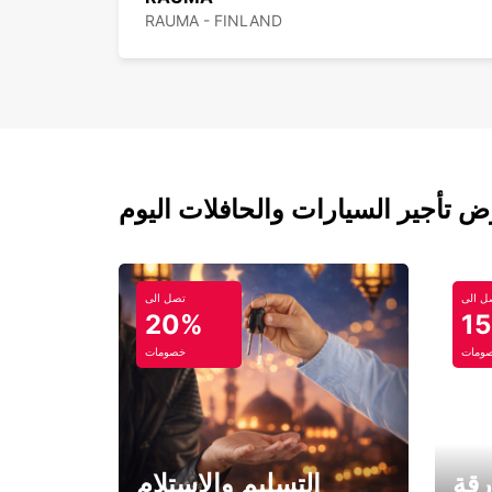
RAUMA - FINLAND
ل الى
تصل الى
20%
1
ومات
خصومات
رقة
التسليم والاستلام