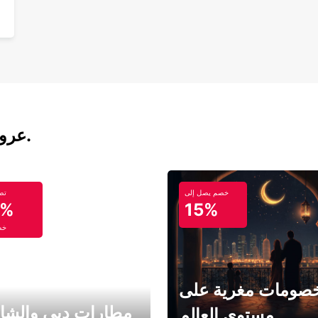
عروض تأجير السيارات والحافلات اليوم.
خصم يصل إلى
تص
5%
15%
خص
صومات مغرية على
مطارات دبي والشا
مستوى العالم