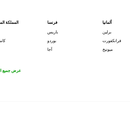
ألمانيا
فرنسا
المملكة الم
برلين
باريس
فرانكفورت
بوردو
كام
ميونيخ
آجا
عرض جميع ال