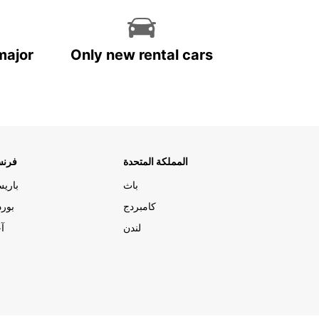
major
Only new rental cars
المملكة المتحدة
فرنس
باث
باري
كامبردج
بورد
لندن
آج