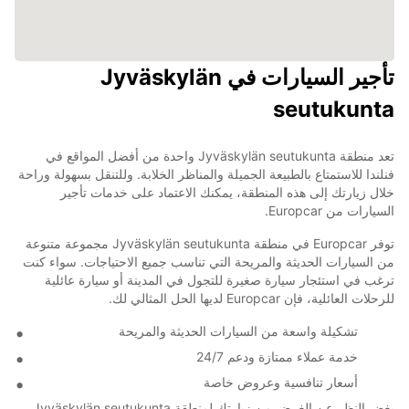
تأجير السيارات في Jyväskylän
seutukunta
تعد منطقة Jyväskylän seutukunta واحدة من أفضل المواقع في
فنلندا للاستمتاع بالطبيعة الجميلة والمناظر الخلابة. وللتنقل بسهولة وراحة
خلال زيارتك إلى هذه المنطقة، يمكنك الاعتماد على خدمات تأجير
السيارات من Europcar.
توفر Europcar في منطقة Jyväskylän seutukunta مجموعة متنوعة
من السيارات الحديثة والمريحة التي تناسب جميع الاحتياجات. سواء كنت
ترغب في استئجار سيارة صغيرة للتجول في المدينة أو سيارة عائلية
للرحلات العائلية، فإن Europcar لديها الحل المثالي لك.
تشكيلة واسعة من السيارات الحديثة والمريحة
خدمة عملاء ممتازة ودعم 24/7
أسعار تنافسية وعروض خاصة
بغض النظر عن الغرض من زيارتك لمنطقة Jyväskylän seutukunta،