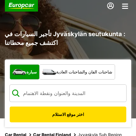
تأجير السيارات في Jyväskylän seutukunta :
اكتشف جميع محطاتنا
ما نوع المركبة؟
شاحنات الفان والشاحنات العادية
سيارة
اختر موقع الاستلام
Car Rental
Car Rental Finland
Jyvaskyla Sub Region