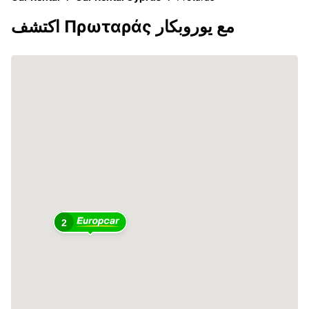
اكتشف Πρωταράς مع يوروبكار
2