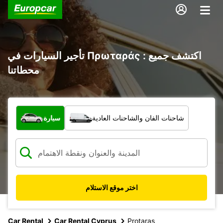
تأجير السيارات في Πρωταράς : اكتشف جميع
محطاتنا
ما نوع المركبة؟
شاحنات الفان والشاحنات العادية
سيارة
اختر موقع الاستلام
Car Rental
Car Rental Cyprus
Protaras