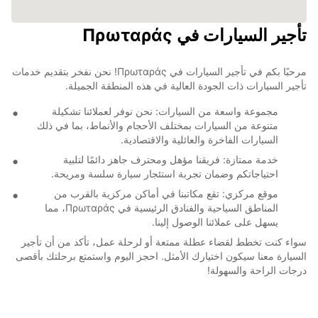
تأجير السيارات في Πρωταράς
مرحبًا بكم في تأجير السيارات في Πρωταράς! نحن نفخر بتقديم خدمات
تأجير السيارات ذات الجودة العالية في هذه المنطقة الجميلة.
مجموعة واسعة من السيارات: نحن نوفر لعملائنا تشكيلة
متنوعة من السيارات بمختلف الأحجام والأنماط، بما في ذلك
السيارات الفاخرة والعائلية والاقتصادية.
خدمة ممتازة: فريقنا مؤهل ومحترف جاهز دائمًا لتلبية
احتياجاتكم وضمان تجربة استئجار سيارة سلسة ومريحة.
موقع مركزي: تقع مكاتبنا في أماكن مركزية بالقرب من
المناطق السياحية والفنادق الرئيسية في Πρωταράς، مما
يسهل على عملائنا الوصول إلينا.
سواء كنت تخطط لقضاء عطلة ممتعة أو لرحلة عمل، تأكد من أن تأجير
السيارة معنا سيكون اختيارك الأمثل. احجز اليوم واستمتع برحلتك بأقصى
درجات الراحة والسهولة!