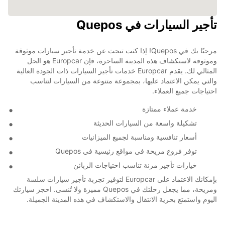
تأجير السيارات في Quepos
مرحبًا بك في Quepos! إذا كنت تبحث عن خدمة تأجير سيارات موثوقة
وموثوقة لاستكشاف هذه المدينة الساحرة، فإن Europcar هو الحل
المثالي لك. يقدم Europcar خدمات تأجير السيارات ذات الجودة العالية
والتي يمكن الاعتماد عليها، بمجموعة متنوعة من السيارات لتناسب
احتياجات جميع العملاء.
خدمة عملاء ممتازة
تشكيلة واسعة من السيارات الحديثة
أسعار تنافسية ومناسبة لجميع الميزانيات
توفر فروع مريحة في مواقع رئيسية في Quepos
خيارات تأجير مرنة تناسب احتياجات الزبائن
بإمكانك الاعتماد على Europcar لتوفير تجربة تأجير سيارات سلسة
ومريحة، مما يجعل رحلتك في Quepos مميزة ولا تُنسى. احجز سيارتك
اليوم واستمتع بحرية الانتقال والاستكشاف في هذه المدينة الجميلة.