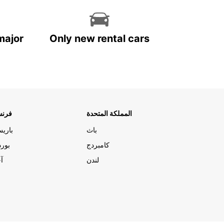
major
Only new rental cars
المملكة المتحدة
فرنس
باث
باري
كامبردج
بورد
لندن
آج