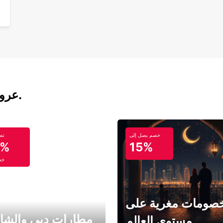
عروض تأجير السيارات والحافلات اليوم.
خصم يصل إلى
تص
5%
15%
خص
صومات مغرية على
مطارات دبي والشا
مستوى العالم