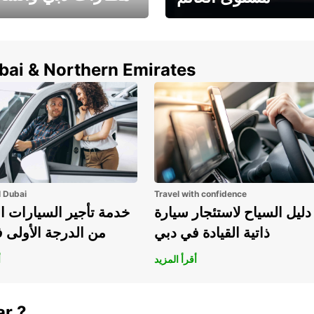
وفر حتى 15% مع Europcar
الخيار الأمثل لتأجير 
حول العالم!
في المطار ي
ubai & Northern Emirates
l Dubai
Travel with confidence
دليل السياح لاستئجار سيارة
خدمة تأجير السيارات ا
ذاتية القيادة في دبي
من الدرجة الأولى 
أقرأ المزيد
أ
ar ?