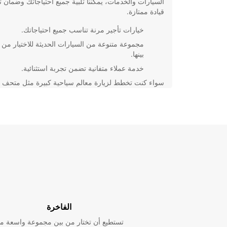
السيارات والخدمات، يمكننا تلبية جميع احتياجاتك وضمان ت
قيادة ممتازة.
خيارات تأجير مرنة تناسب جميع احتياجاتك.
مجموعة متنوعة من السيارات الحديثة للاختيار من
بينها.
خدمة عملاء متفانية تضمن تجربة استثنائية.
سواء كنت تخطط لزيارة معالم سياحية كبيرة مثل متحف 
ومتحف بوتيرو أو ترغب في استكشاف الطبيعة الساحرة
المحيطة 
الوصول إلى وجهتك بسهولة وراحة.
لا تتردد في الاتصال بنا اليوم لحجز سيارتك والبدء في رحل
الممتعة في بوغوتا مع Europcar.
الفاخرة
تستطيع أن تختار من بين مجموعة واسعة م