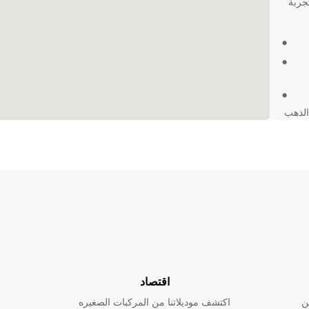
جربة
الذهب
بالمدينة، سيساعدك تأجير سيارة من Europcar على
تك
اقتصاد
ن
اكتشف موديلاتنا من المركبات الصغيره