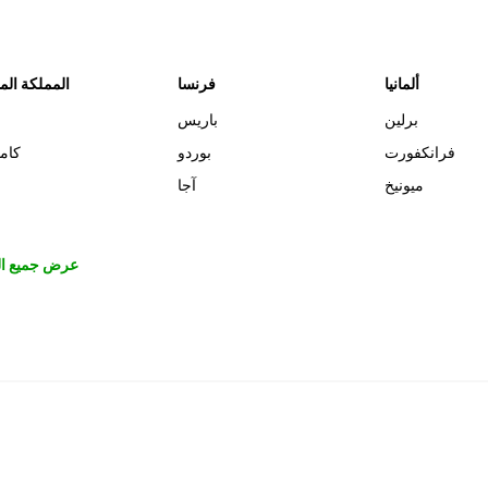
ألمانيا
فرنسا
المملكة الم
برلين
باريس
فرانكفورت
بوردو
كام
ميونيخ
آجا
عرض جميع ال