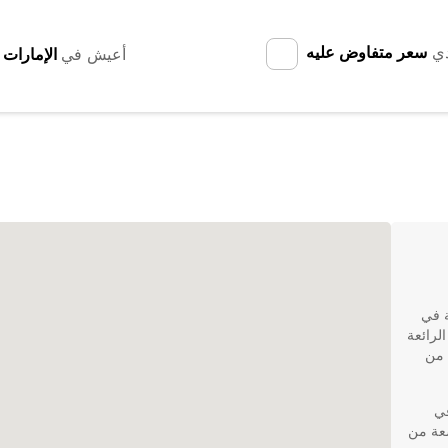
دي
سعر متفاوض عليه
أعيش في
ة في
لرائعة
 من
في
 واسعة من