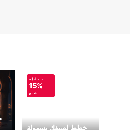
ما يصل إلى
15%
تخفيض
خ
خطط لصيفك بسهولة