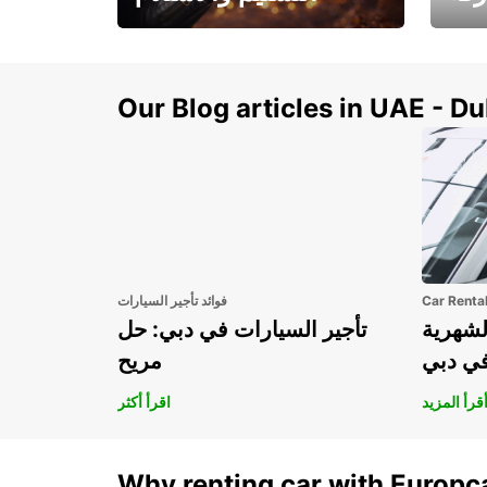
سيارتك
هذا الصيف! احصل على
صل إل
سيارتك من عتبة بابك
Our Blog articles in UAE - D
Car Renta
فوائد تأجير السيارات
لشهرية
تأجير السيارات في دبي: حل
في دبي
مريح
قرأ المزيد
اقرأ أكثر
Why renting car with Europc