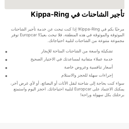
تأجير الشاحنات في Kippa-Ring
مرحبًا بكم في Kippa-Ring! إذا كنت تبحث عن خدمة تأجير الشاحنات
الموثوقة والموثوقة في هذه المنطقة، فلا تبحث بعيدًا! Europcar توفر
مجموعة متنوعة من الشاحنات لتلبية احتياجاتك.
تشكيلة واسعة من الشاحنات المتاحة للإيجار
خدمة عملاء متفانية لمساعدتك في الاختيار الصحيح
أسعار تنافسية وعروض خاصة
إجراءات سهلة للحجز والاستلام
سواء كنت بحاجة إلى شاحنة لنقل الأثاث أو البضائع، أو لأي غرض آخر،
يمكنك الاعتماد على Europcar لتلبية احتياجاتك. احجز اليوم واستمتع
برحلتك بكل سهولة وراحة!