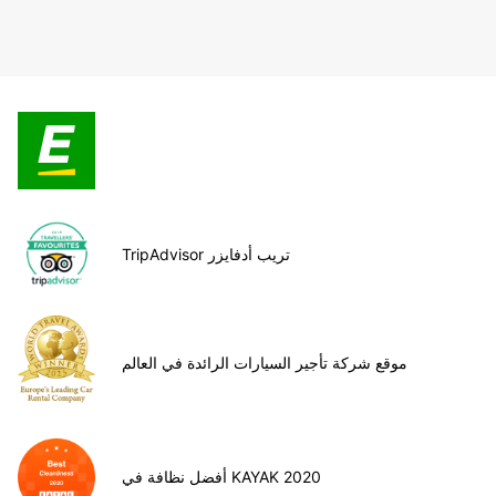
TripAdvisor تريب أدفايزر
موقع شركة تأجير السيارات الرائدة في العالم
أفضل نظافة في KAYAK 2020