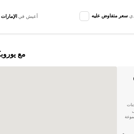
دي
سعر متفاوض عليه
أعيش في
اكتشف City of Port Lincoln مع
شاحنات
ل
جموعة