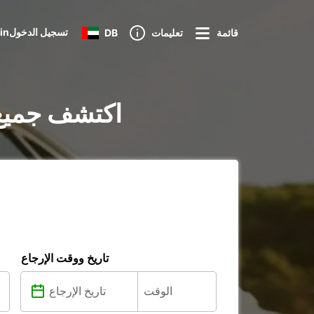
Loginتسجيل الدخول
قائمة
تعليمات
DB
تأجير السيارات في  of Port Lincoln
تاريخ ووقت الإرجاع