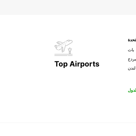
تحدة
باث
بردج
Top Airports
لندن
دول