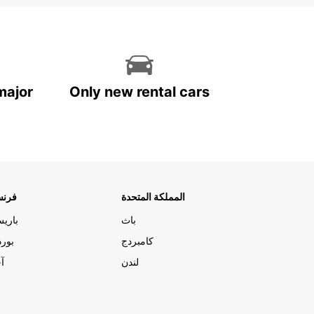
major
Only new rental cars
المملكة المتحدة
فرنس
باث
باري
كامبردج
بورد
لندن
آج