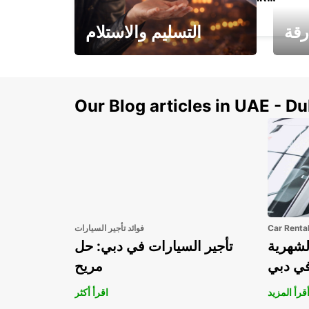
MELBOURNE - AUSTRALIA
رقة
التسليم والاستلام
سيارتك
هذا الصيف! احصل على
صل إل
سيارتك من عتبة بابك
Our Blog articles in UAE - D
Car Renta
فوائد تأجير السيارات
لشهرية
تأجير السيارات في دبي: حل
في دبي
مريح
قرأ المزيد
اقرأ أكثر