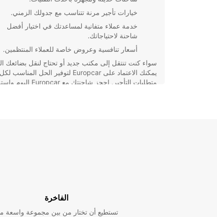
خيارات تأجير مرنة تتناسب مع جدولك الزمني.
خدمة عملاء متفانية لمساعدتك في اختيار أفضل
شاحنة لاحتياجاتك.
أسعار تنافسية وعروض خاصة للعملاء المنتظمين.
سواء كنت تنتقل إلى مكتب جديد أو تحتاج لنقل بضائعك الث
يمكنك الاعتماد على Europcar لتوفير الحل المناسب لكل
متطلبات التأجير. احجز شاحنتك مع Europcar ال
بتجربة تأجير سلسة وموثوقة في City of Port Lincoln.
الفاخرة
تستطيع أن تختار من بين مجموعة واسعة م