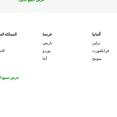
ألمانيا
فرنسا
المملكة الم
برلين
باريس
فرانكفورت
بوردو
كام
ميونيخ
آجا
عرض جميع ال