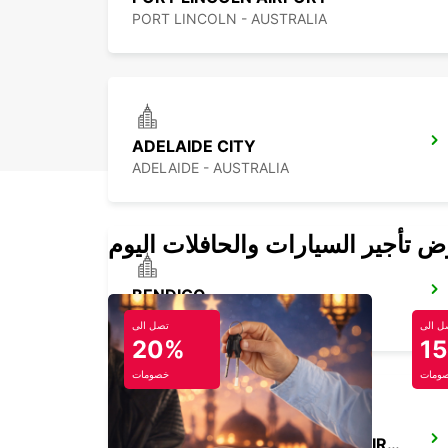
PORT LINCOLN - AUSTRALIA
ADELAIDE CITY
ADELAIDE - AUSTRALIA
BENDIGO
BENDIGO - AUSTRALIA
ل الى
تصل الى
20%
1
ومات
خصومات
MELBOURNE TULLAMARINE AIRPORT