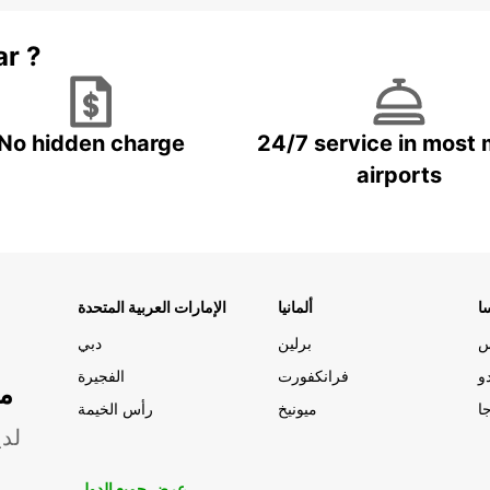
ar ?
No hidden charge
24/7 service in most 
airports
ا
ألمانيا
الإمارات العربية المتحدة
س
برلين
دبي
و
فرانكفورت
الفجيرة
مو
ا
ميونيخ
رأس الخيمة
لدي
عرض جميع الدول