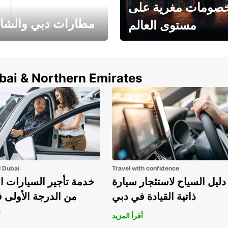
صومات مغرية على
مطارات دبي والشا
مستوى العالم
وفر حتى 15% مع Europcar
الخيار الأمثل لتأجير 
حول العالم!
في المطار ي
ubai & Northern Emirates
l Dubai
Travel with confidence
دليل السياح لاستئجار سيارة
خدمة تأجير السيارات ا
ذاتية القيادة في دبي
من الدرجة الأولى 
أقرأ المزيد
أ