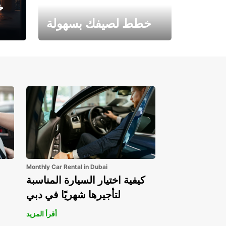
خ
خطط لصيفك بسهولة
احجز الآن وابدأ مغامرتك.
Monthly Car Rental in Dubai
كيفية اختيار السيارة المناسبة
لتأجيرها شهريًا في دبي
أقرأ المزيد