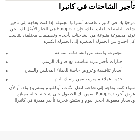
تأجير الشاحنات في كانبرا
مرحبًا بك في كانبرا، عاصمة أستراليا الجميلة! إذا كنت بحاجة إلى تأجير
شاحنة لتلبية احتياجات نقلك، فإن Europcar هي الخيار الأمثل لك. نحن
نوفر مجموعة متنوعة من الشاحنات بأحجام وتصميمات مختلفة، لتناسب
كل احتياج من الحمولة الصغيرة إلى الحمولة الكبيرة.
مجموعة واسعة من الشاحنات المتاحة
خيارات تأجير مرنة تتناسب مع جدولك الزمني
أسعار تنافسية وعروض خاصة للعملاء المحليين والسياح
خدمة عملاء متميزة تضمن رضاك التام
سواء كنت بحاجة إلى شاحنة لنقل الأثاث، أو للقيام بمشروع بناء، أو لأي
غرض آخر، Europcar تضمن لك الحصول على شاحنة بحالة ممتازة
وبأسعار معقولة. احجز اليوم واستمتع بتجربة تأجير مميزة في كانبرا!