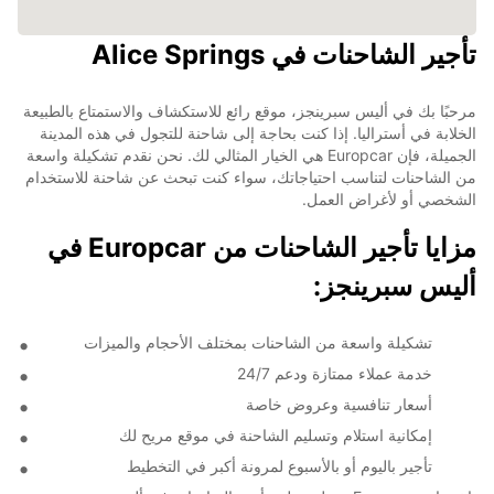
تأجير الشاحنات في Alice Springs
مرحبًا بك في أليس سبرينجز، موقع رائع للاستكشاف والاستمتاع بالطبيعة
الخلابة في أستراليا. إذا كنت بحاجة إلى شاحنة للتجول في هذه المدينة
الجميلة، فإن Europcar هي الخيار المثالي لك. نحن نقدم تشكيلة واسعة
من الشاحنات لتناسب احتياجاتك، سواء كنت تبحث عن شاحنة للاستخدام
الشخصي أو لأغراض العمل.
مزايا تأجير الشاحنات من Europcar في
أليس سبرينجز:
تشكيلة واسعة من الشاحنات بمختلف الأحجام والميزات
خدمة عملاء ممتازة ودعم 24/7
أسعار تنافسية وعروض خاصة
إمكانية استلام وتسليم الشاحنة في موقع مريح لك
تأجير باليوم أو بالأسبوع لمرونة أكبر في التخطيط