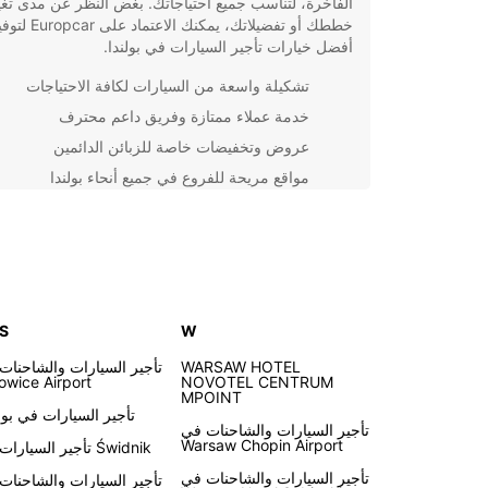
الفاخرة، لتناسب جميع احتياجاتك. بغض النظر عن مدى تغي
خططك أو تفضيلاتك، يمكنك الاعتماد على ar
أفضل خيارات تأجير السيارات في بولندا.
تشكيلة واسعة من السيارات لكافة الاحتياجات
خدمة عملاء ممتازة وفريق داعم محترف
عروض وتخفيضات خاصة للزبائن الدائمين
مواقع مريحة للفروع في جميع أنحاء بولندا
نظام حجز مبسط وآمن عبر الإنترنت لراحتك
سواء كنت تخطط لقضاء عطلة عائلية في بولندا أو رحلة 
فعالة، Europcar توفر 
لتجربة تأجير السيارات السلسة والموثوقة في بولندا.
 S
W
WARSAW HOTEL
تأجير السيارات والشاحنات
owice Airport
NOVOTEL CENTRUM
MPOINT
تأجير السيارات في بوز
تأجير السيارات والشاحنات في
Warsaw Chopin Airport
تأجير السيارات في Świdnik
تأجير السيارات والشاحنات في
تأجير السيارات والشاحنات