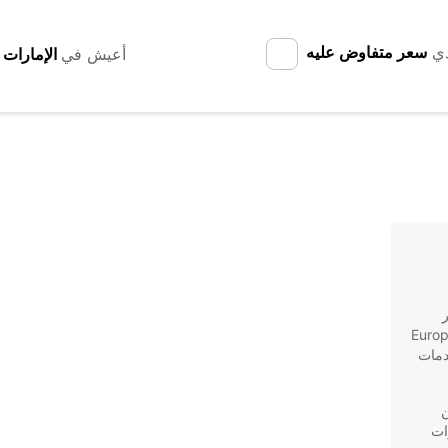
دي
سعر متفاوض عليه
أعيش في
ر
تبحث أبعد من Europcar. كون Europcar
خدمات
ن
ات