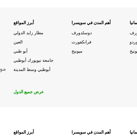
انيا
أهم المدن في سويسرا
أبرز المواقع
رف
دوسلدورف
مطار زايد الدولي
ردو
فرانكفورت
العين
ونيخ
ميونيخ
أبو ظبي
جامعة نيويورك أبوظبي
موق
أبوظبي وسط المدينة
عرض جميع الدول
انيا
أهم المدن في سويسرا
أبرز المواقع