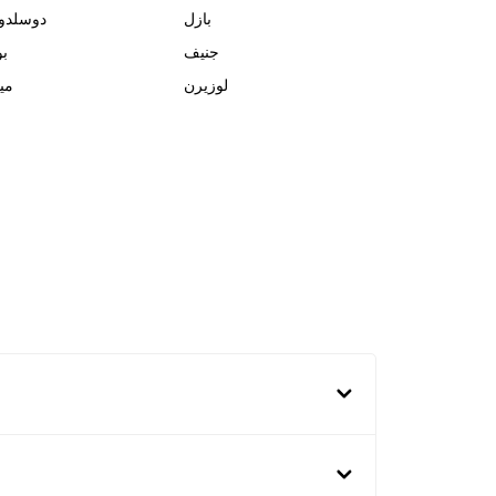
بازل
دوسلدو
جنيف
بو
لوزيرن
مي