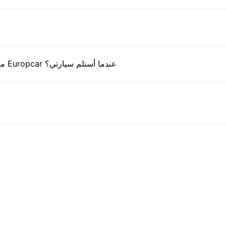
ما هي المستندات التي أحتاج إلى تقديمها إلى مكتب Europcar عندما أستلم سيارتي؟