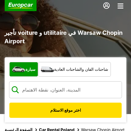
تأجير voiture و utilitaire في Warsaw Chopin
Airport
ما نوع المركبة؟
شاحنات الفان والشاحنات العادية
سيارة
اختر موقع الاستلام
Warsaw Chopin Airport
Car Rental Poland
الصفحة الرئيسية