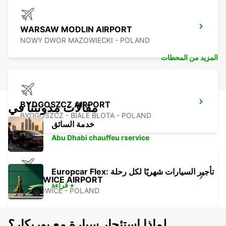
WARSAW MODLIN AIRPORT
NOWY DWOR MAZOWIECKI - POLAND
المزيد من المحطات
BYDGOSZCZ AIRPORT
مقالات مدونتنا في
BYDGOSZCZ - BIALE BLOTA - POLAND
خدمة السائق
Abu Dhabi chauffeu rservice
Europcar Flex: تأجير السيارات شهريًا لكل رحلة
KATOWICE AIRPORT
قراءة +
OZAROWICE - POLAND
لماذا استئجار سيارة مع يوربكار؟