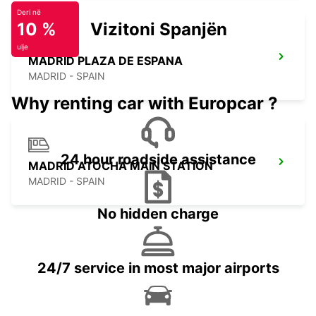
Deri në
10 %
Vizitoni Spanjën
ulje
MADRID PLAZA DE ESPANA
MADRID - SPAIN
Why renting car with Europcar ?
24 hour roadside assistance
MADRID ATOCHA MAIN STATION
MADRID - SPAIN
No hidden charge
24/7 service in most major airports