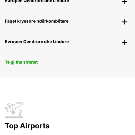
Europën Qendrore dhe Lindore
Faqet kryesore ndërkombëtare
Evropën Qendrore dhe Lindore
Të gjitha shtetet
Top Airports