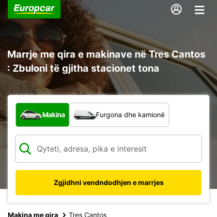
Marrje me qira e makinave në Tres Cantos
: Zbuloni të gjitha stacionet tona
Çfarë lloj automjeti?
Makina
Furgona dhe kamionë
Zgjidhni vendndodhjen e marrjes
Makina me qira
Tres Cantos