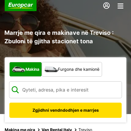
Marrje me qira e makinave në Treviso :
Zbuloni të gjitha stacionet tona
Çfarë lloj automjeti?
Makina
Furgona dhe kamionë
Zgjidhni vendndodhjen e marrjes
Makina me qira
Van Rental Italy
Treviso