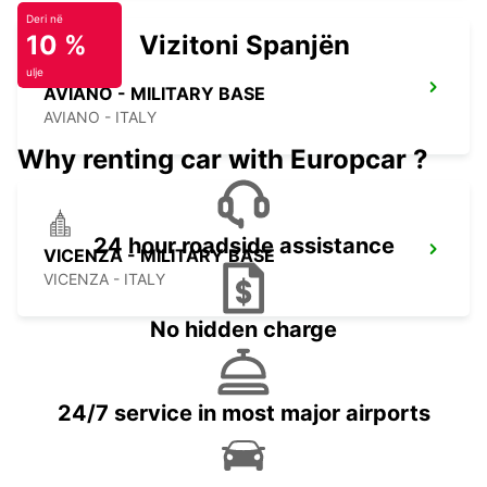
Deri në
10 %
Vizitoni Spanjën
ulje
AVIANO - MILITARY BASE
AVIANO - ITALY
Why renting car with Europcar ?
24 hour roadside assistance
VICENZA - MILITARY BASE
VICENZA - ITALY
No hidden charge
24/7 service in most major airports