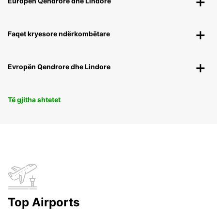
Europën Qendrore dhe Lindore
Faqet kryesore ndërkombëtare
Evropën Qendrore dhe Lindore
Të gjitha shtetet
Top Airports