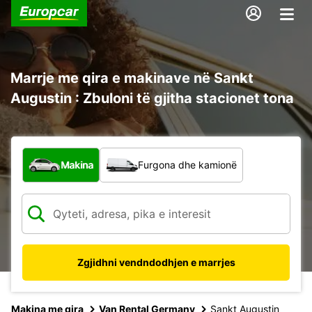
Marrje me qira e makinave në Sankt
Augustin : Zbuloni të gjitha stacionet tona
Çfarë lloj automjeti?
Makina
Furgona dhe kamionë
Zgjidhni vendndodhjen e marrjes
Makina me qira
Van Rental Germany
Sankt Augustin