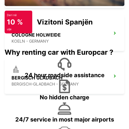
Deri në
10 %
Vizitoni Spanjën
ulje
COLOGNE HOLWEIDE
KOELN - GERMANY
Why renting car with Europcar ?
24 hour roadside assistance
BERGISCH GLADBACH
BERGISCH-GLADBACH - GERMANY
No hidden charge
24/7 service in most major airports