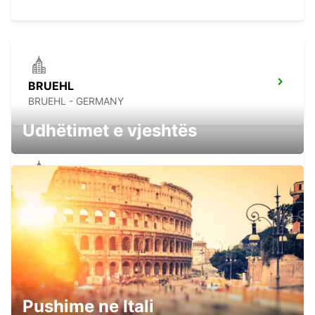
BRUEHL
BRUEHL - GERMANY
Udhëtimet e vjeshtës
COLOGNE ZOLLSTOCK
KOELN - GERMANY
COLOGNE DEUTZ TRADEFAIR
Pushime ne Itali
KOELN - GERMANY