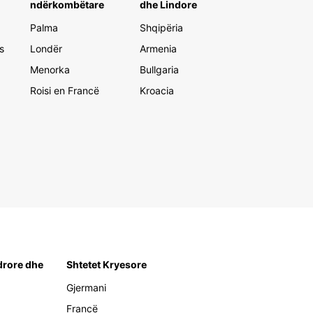
ndërkombëtare
dhe Lindore
Palma
Shqipëria
s
Londër
Armenia
Menorka
Bullgaria
Roisi en Francë
Kroacia
rore dhe
Shtetet Kryesore
Gjermani
Francë