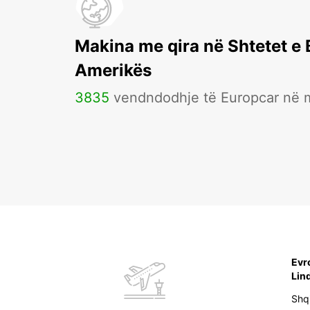
Makina me qira në Shtetet e
Amerikës
3835
vendndodhje të Europcar në 
Evr
Lin
Shq