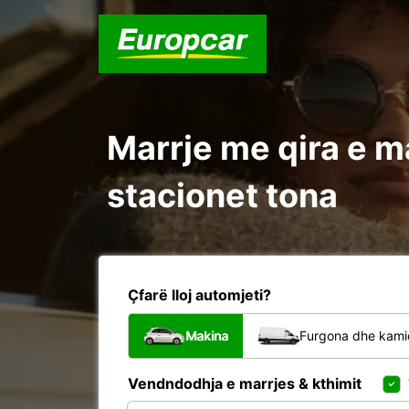
Marrje me qira e m
stacionet tona
Çfarë lloj automjeti?
Makina
Furgona dhe kami
Vendndodhja e marrjes & kthimit