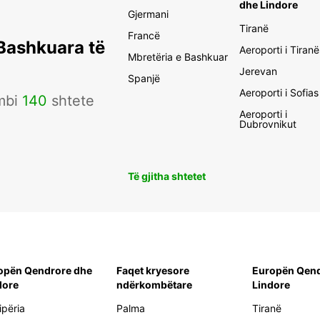
dhe Lindore
Gjermani
Tiranë
Francë
 Bashkuara të
Aeroporti i Tiranë
Mbretëria e Bashkuar
Jerevan
Spanjë
Aeroporti i Sofias
mbi
140
shtete
Aeroporti i
Dubrovnikut
Të gjitha shtetet
opën Qendrore dhe
Faqet kryesore
Europën Qend
dore
ndërkombëtare
Lindore
ipëria
Palma
Tiranë