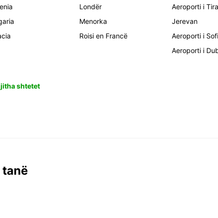
enia
Londër
Aeroporti i Tir
garia
Menorka
Jerevan
acia
Roisi en Francë
Aeroporti i Sof
Aeroporti i Du
jitha shtetet
 tanë