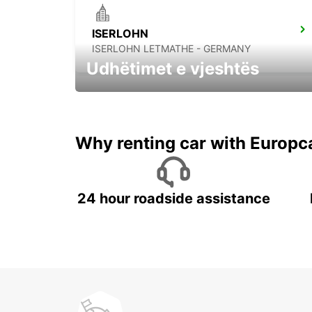
ISERLOHN
ISERLOHN LETMATHE - GERMANY
Udhëtimet e vjeshtës
Filloni aventuren tuaj të Vjeshtës tani !
Why renting car with Europc
24 hour roadside assistance