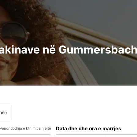
akinave në Gummersbach :
onë
Data dhe dhe ora e marrjes
Vendndodhja e kthimit e njëjtë