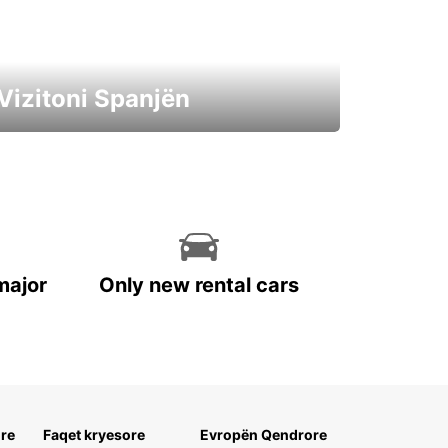
Vizitoni Spanjën
Ngisni një makinë elektrike gjatë
pushimeve tuaja
major
Only new rental cars
re
Faqet kryesore
Evropën Qendrore