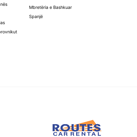
anës
Mbretëria e Bashkuar
Spanjë
ias
brovnikut