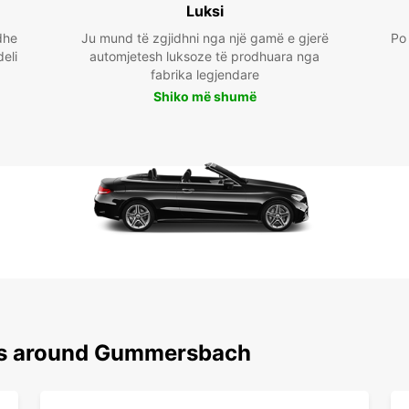
Luksi
dhe
Ju mund të zgjidhni nga një gamë e gjerë
Po 
deli
automjetesh luksoze të prodhuara nga
fabrika legjendare
Shiko më shumë
ons around Gummersbach