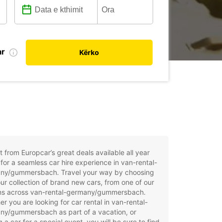
ar
Kërko
t from Europcar’s great deals available all year
for a seamless car hire experience in van-rental-
ny/gummersbach. Travel your way by choosing
ur collection of brand new cars, from one of our
ons across van-rental-germany/gummersbach.
r you are looking for car rental in van-rental-
ny/gummersbach as part of a vacation, or
g a car for a special event, you will be sure to find