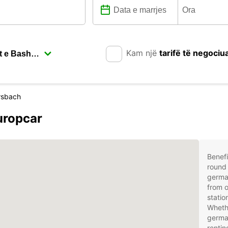
Kam një
tarifë të negociu
sbach
uropcar
Benefi
round 
germa
from o
stati
Whethe
germa
rentin