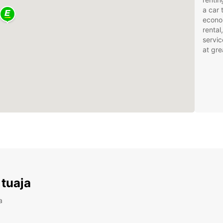
a car 
econom
rental
servic
at gre
 tuaja
a