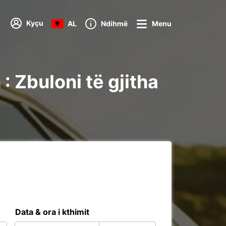
Kyçu
AL
Ndihmë
Menu
 Zbuloni të gjitha
Data & ora i kthimit