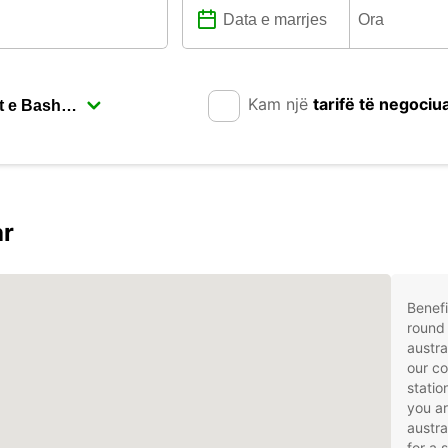
Kam një
tarifë të negociu
a
ar
Benefi
round 
austra
our co
statio
you ar
austra
for a 