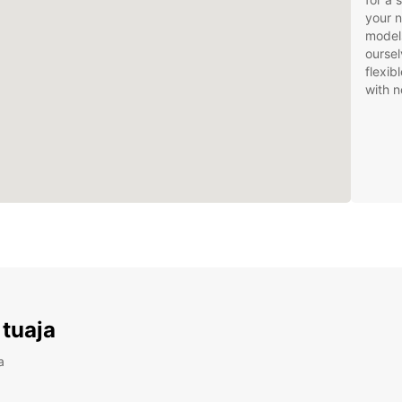
your 
models
oursel
flexib
with n
 tuaja
a