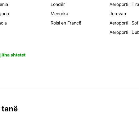
enia
Londër
Aeroporti i Tir
garia
Menorka
Jerevan
acia
Roisi en Francë
Aeroporti i Sof
Aeroporti i Du
jitha shtetet
 tanë