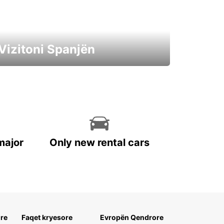
Vizitoni Spanjën
Ngisni një makinë elektrike gjatë
pushimeve tuaja
major
Only new rental cars
re
Faqet kryesore
Evropën Qendrore