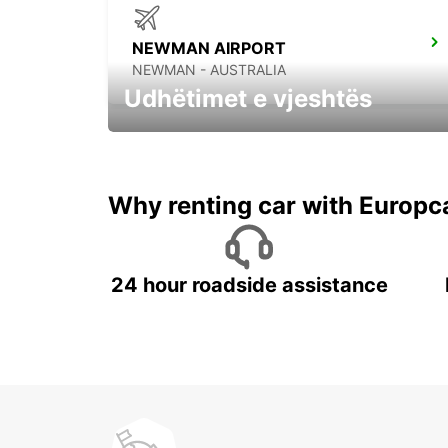
NEWMAN AIRPORT
NEWMAN - AUSTRALIA
Udhëtimet e vjeshtës
Filloni aventuren tuaj të Vjeshtës tani !
Why renting car with Europc
24 hour roadside assistance