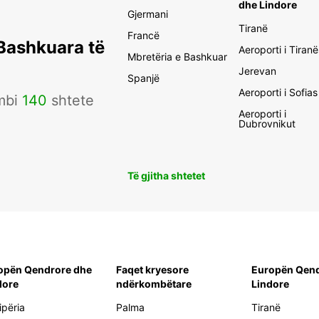
dhe Lindore
Gjermani
Tiranë
Francë
 Bashkuara të
Aeroporti i Tiranë
Mbretëria e Bashkuar
Jerevan
Spanjë
Aeroporti i Sofias
mbi
140
shtete
Aeroporti i
Dubrovnikut
Të gjitha shtetet
opën Qendrore dhe
Faqet kryesore
Europën Qend
dore
ndërkombëtare
Lindore
ipëria
Palma
Tiranë