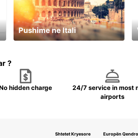
Pushime ne Itali
Rezervoni dhe Kurseni
ar ?
No hidden charge
24/7 service in most 
airports
Shtetet Kryesore
Europën Qendro