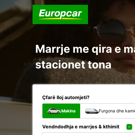
Marrje me qira e ma
stacionet tona
Çfarë lloj automjeti?
Makina
Furgona dhe kami
Vendndodhja e marrjes & kthimit