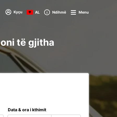
Kyçu
AL
Ndihmë
Menu
oni të gjitha
Data & ora i kthimit