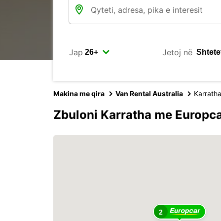
Jap
Jetoj në
Makina me qira
Van Rental Australia
Karrath
Zbuloni Karratha me Europc
2