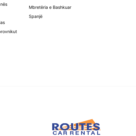
anës
Mbretëria e Bashkuar
Spanjë
ias
brovnikut