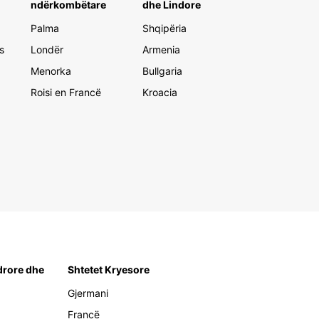
ndërkombëtare
dhe Lindore
Palma
Shqipëria
s
Londër
Armenia
Menorka
Bullgaria
Roisi en Francë
Kroacia
rore dhe
Shtetet Kryesore
Gjermani
Francë