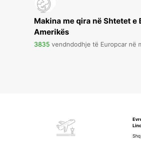
Makina me qira në Shtetet e
Amerikës
3835
vendndodhje të Europcar në 
Evr
Lin
Shq