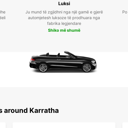
Luksi
dhe
Ju mund të zgjidhni nga një gamë e gjerë
Po 
deli
automjetesh luksoze të prodhuara nga
fabrika legjendare
Shiko më shumë
s around Karratha