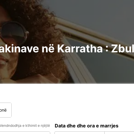
kinave në Karratha : Zbul
onë
Data dhe dhe ora e marrjes
Vendndodhja e kthimit e njëjtë