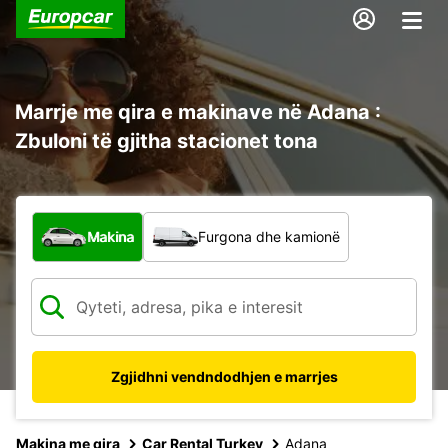
Marrje me qira e makinave në Adana :
Zbuloni të gjitha stacionet tona
Çfarë lloj automjeti?
Makina
Furgona dhe kamionë
Zgjidhni vendndodhjen e marrjes
Makina me qira
Car Rental Turkey
Adana