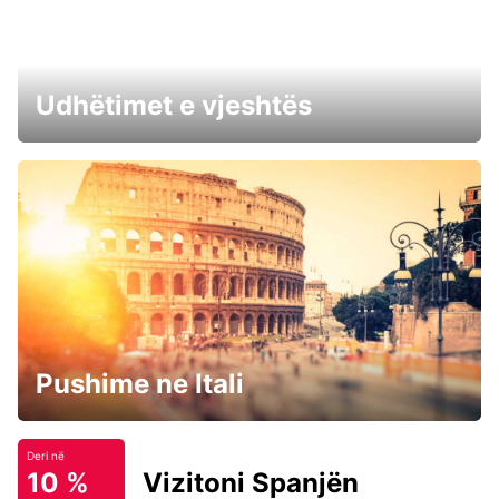
Udhëtimet e vjeshtës
Pushime ne Itali
Deri në
10 %
Vizitoni Spanjën