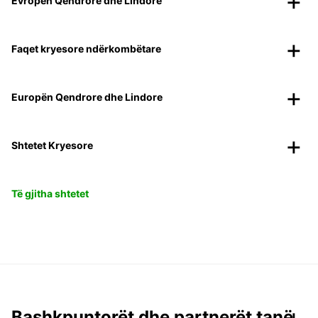
Evropën Qendrore dhe Lindore
Faqet kryesore ndërkombëtare
Europën Qendrore dhe Lindore
Shtetet Kryesore
Të gjitha shtetet
Bashkpuntorët dhe partnerët tanë