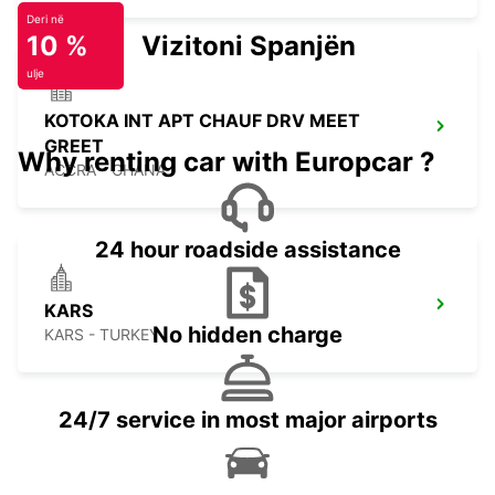
Deri në
10 %
Vizitoni Spanjën
ulje
KOTOKA INT APT CHAUF DRV MEET
GREET
Why renting car with Europcar ?
ACCRA - GHANA
24 hour roadside assistance
KARS
No hidden charge
KARS - TURKEY
24/7 service in most major airports