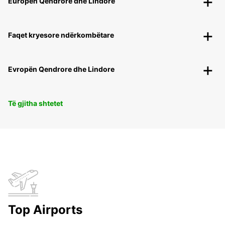
Europën Qendrore dhe Lindore
Faqet kryesore ndërkombëtare
Evropën Qendrore dhe Lindore
Të gjitha shtetet
Top Airports