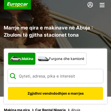
Marrje me qira e makinave në Abuja :
Zbuloni të gjitha stacionet tona
Çfarë lloj automjeti?
Makina
Furgona dhe kamionë
Zgjidhni vendndodhjen e marrjes
Makina me qira
Car Rental Nigeria
Abuja