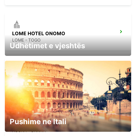
LOME HOTEL ONOMO
LOME - TOGO
Udhëtimet e vjeshtës
LOME HOTEL ONOMO CHAUFFEUR
LOME - TOGO
Pushime ne Itali
KOTOKA INT APT SELF DRV MEET GREET
ACCRA - GHANA