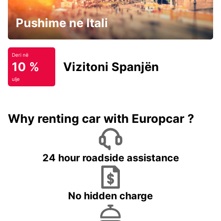
Pushime ne Itali
Deri në
10 %
Vizitoni Spanjën
ulje
Why renting car with Europcar ?
24 hour roadside assistance
No hidden charge