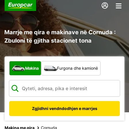
Marrje me qira e makinave në Cornuda :
Zbuloni të gjitha stacionet tona
Çfarë lloj automjeti?
Makina
Furgona dhe kamionë
Zgjidhni vendndodhjen e marrjes
Makina me qira
Cornuda