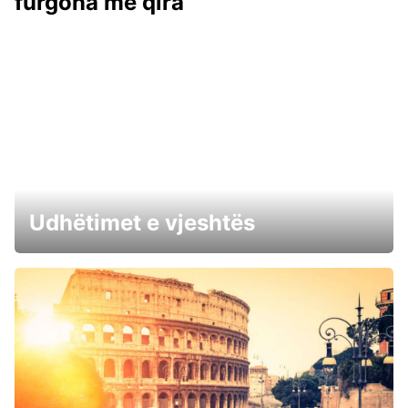
furgona me qira
Udhëtimet e vjeshtës