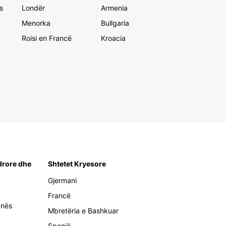
s
Londër
Armenia
Menorka
Bullgaria
Roisi en Francë
Kroacia
rore dhe
Shtetet Kryesore
Gjermani
Francë
anës
Mbretëria e Bashkuar
Spanjë