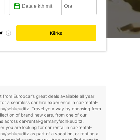
ar
Kërko
t from Europcar’s great deals available all year
for a seamless car hire experience in car-rental-
ny/schkeuditz. Travel your way by choosing from
llection of brand new cars, from one of our
ns across car-rental-germany/schkeuditz.
r you are looking for car rental in car-rental-
y/schkeuditz as part of a vacation, or renting a
r a special event, you will be sure to find a car to