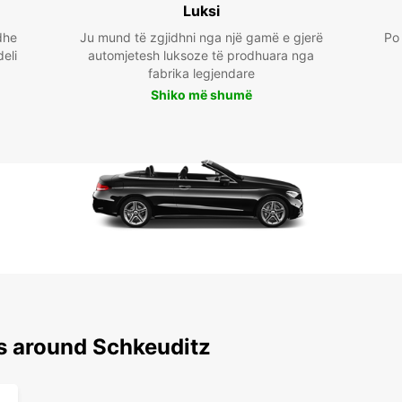
Luksi
dhe
Ju mund të zgjidhni nga një gamë e gjerë
Po 
deli
automjetesh luksoze të prodhuara nga
fabrika legjendare
Shiko më shumë
ns around Schkeuditz