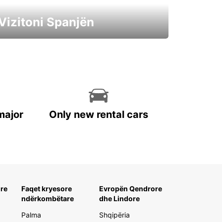
Vizitoni Spanjën
Ngisni një makinë elektrike gjatë
pushimeve tuaja
major
Only new rental cars
re
Faqet kryesore
Evropën Qendrore
ndërkombëtare
dhe Lindore
Palma
Shqipëria