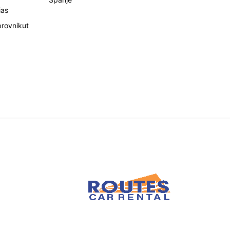
ias
brovnikut