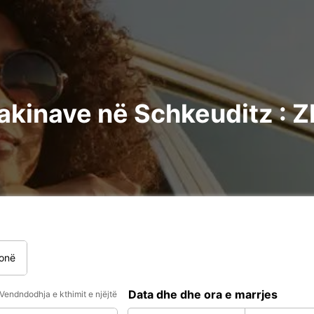
akinave në Schkeuditz : Zb
onë
Data dhe dhe ora e marrjes
Vendndodhja e kthimit e njëjtë