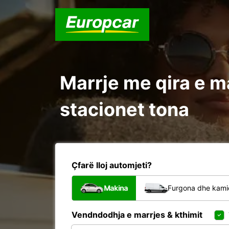
Marrje me qira e m
stacionet tona
Çfarë lloj automjeti?
Makina
Furgona dhe kami
Vendndodhja e marrjes & kthimit