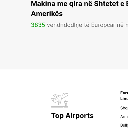
Makina me qira në Shtetet e
Amerikës
3835
vendndodhje të Europcar në 
Evr
Lin
Shq
Top Airports
Arm
Bull