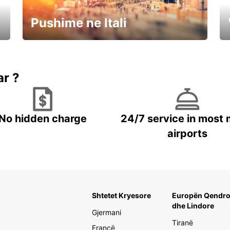
Pushime ne Itali
Rezervoni dhe Kurseni
ar ?
No hidden charge
24/7 service in most 
airports
Shtetet Kryesore
Europën Qendro
dhe Lindore
Gjermani
Tiranë
Francë