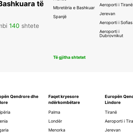
 Bashkuara të
Aeroporti i Tiranë
Mbretëria e Bashkuar
Jerevan
Spanjë
Aeroporti i Sofias
mbi
140
shtete
Aeroporti i
Dubrovnikut
Të gjitha shtetet
opën Qendrore dhe
Faqet kryesore
Europën Qend
dore
ndërkombëtare
Lindore
ipëria
Palma
Tiranë
enia
Londër
Aeroporti i Tir
garia
Menorka
Jerevan