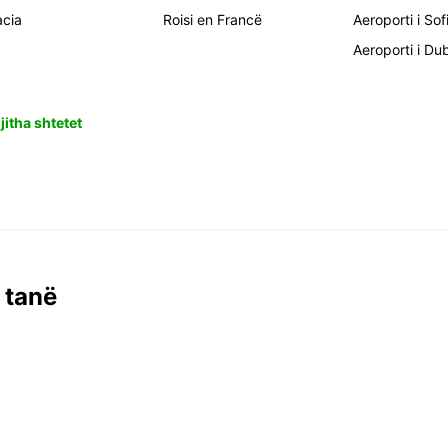
acia
Roisi en Francë
Aeroporti i Sof
Aeroporti i Du
jitha shtetet
 tanë