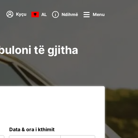
Kyçu
AL
Ndihmë
Menu
uloni të gjitha
Data & ora i kthimit