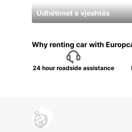
Udhëtimet e vjeshtës
Filloni aventuren tuaj të Vjeshtës tani !
Why renting car with Europc
24 hour roadside assistance