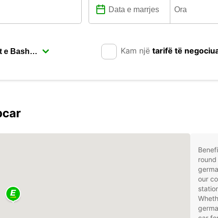
Kam një
tarifë të negociu
pcar
Benefi
round 
germa
our co
statio
Whethe
german
car fo