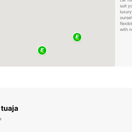
suit 
luxury
oursel
flexib
with n
 tuaja
a